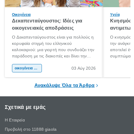
Οικογένεια
Υγεία
Δεκαπενταύγουστος: Ιδέες για
Κνησμός: 
οικογενειακές αποδράσεις
αντιμετωπ
Ο Δεκαπενταύγουστος είναι για πολλούς η
Ο κνησμός ε
κορυφαία στιγμή του ελληνικού
την ανάγκη 
καλοκαιριού: μια γιορτή που συνδυάζει την
αποτελεί έν
παράδοση με τις διακοπές και δίνει την
συμπτώματα
αφορμή για ταξίδια σε κάθε γωνιά της
άνθρωποι κά
03 Αύγ 2026
χώρας. Είτε πρόκειται για λίγες μέρες
οικογένεια & παιδί
πληροφορίες 
ξεγνοιασιάς είτε για μια σύντομη εξόρμηση.
καθώς μπορε
επιμένει για
Ανακάλυψε Όλα τα Άρθρα
Σχετικά με εμάς
Η Εταιρεία
Προβολή στο 11888 giaola