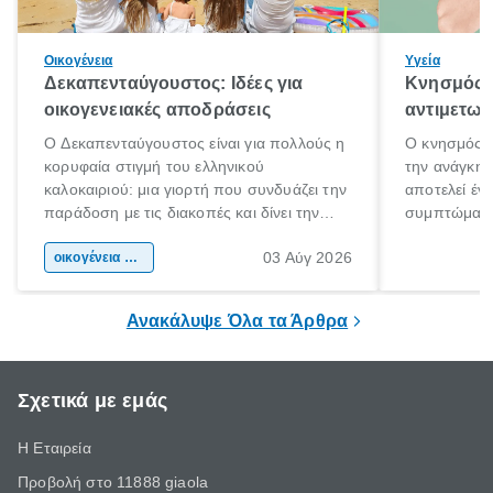
Οικογένεια
Υγεία
Δεκαπενταύγουστος: Ιδέες για
Κνησμός: 
οικογενειακές αποδράσεις
αντιμετωπ
Ο Δεκαπενταύγουστος είναι για πολλούς η
Ο κνησμός ε
κορυφαία στιγμή του ελληνικού
την ανάγκη 
καλοκαιριού: μια γιορτή που συνδυάζει την
αποτελεί έν
παράδοση με τις διακοπές και δίνει την
συμπτώματα
αφορμή για ταξίδια σε κάθε γωνιά της
άνθρωποι κά
03 Αύγ 2026
χώρας. Είτε πρόκειται για λίγες μέρες
οικογένεια & παιδί
πληροφορίες 
ξεγνοιασιάς είτε για μια σύντομη εξόρμηση.
καθώς μπορε
επιμένει για
Ανακάλυψε Όλα τα Άρθρα
Σχετικά με εμάς
Η Εταιρεία
Προβολή στο 11888 giaola