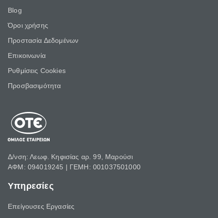
Blog
Όροι χρήσης
Προστασία Δεδομένων
Επικοινωνία
Ρυθμίσεις Cookies
Προσβασιμότητα
Δ/νση: Λεωφ. Κηφισίας αρ. 99, Μαρούσι
ΑΦΜ: 094019245 | ΓΕΜΗ: 001037501000
Υπηρεσίες
Επείγουσες Εργασίες