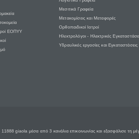
Λογιστικά Γραφεία
Μεσιτικά Γραφεία
ρμακεία
Μετακομίσεις και Μεταφορές
σοκομεία
Ορθοπαιδικοί Ιατροί
τροί ΕΟΠΥΥ
Ηλεκτρολόγοι - Ηλεκτρικές Εγκαταστάσε
κοί
Υδραυλικές εργασίες και Εγκαταστάσεις
θμό
11888 giaola μέσα από 3 κανάλια επικοινωνίας και εξασφάλισε τη μ