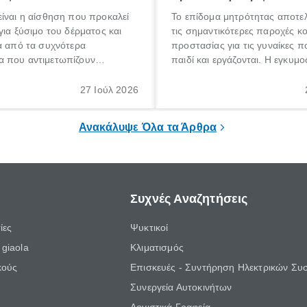
ίναι η αίσθηση που προκαλεί
Το επίδομα μητρότητας αποτελ
για ξύσιμο του δέρματος και
τις σημαντικότερες παροχές κ
α από τα συχνότερα
προστασίας για τις γυναίκες 
 που αντιμετωπίζουν
παιδί και εργάζονται. Η εγκυμο
θε ηλικίας. Πολλοί αναζητούν
γέννηση ενός παιδιού είναι μια 
 για το «κνησμός τι είναι»,
σημαντική περίοδος στη ζωή 
27 Ιούλ 2026
ί να εμφανιστεί ξαφνικά ή να
οικογένειας, η οποία συνοδεύε
α μεγάλο χρονικό διάστημα.
αυξημένες ανάγκες και υποχρε
Ανακάλυψε Όλα τα Άρθρα
Συχνές Αναζητήσεις
ίες
Ψυκτικοί
giaola
Κλιματισμός
κούς
Επισκευές - Συντήρηση Ηλεκτρικών Συ
Συνεργεία Αυτοκινήτων