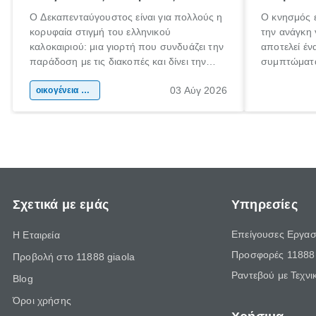
Ο Δεκαπενταύγουστος είναι για πολλούς η
Ο κνησμός ε
κορυφαία στιγμή του ελληνικού
την ανάγκη 
καλοκαιριού: μια γιορτή που συνδυάζει την
αποτελεί έν
παράδοση με τις διακοπές και δίνει την
συμπτώματα
αφορμή για ταξίδια σε κάθε γωνιά της
άνθρωποι κά
03 Αύγ 2026
χώρας. Είτε πρόκειται για λίγες μέρες
οικογένεια & παιδί
πληροφορίες
ξεγνοιασιάς είτε για μια σύντομη εξόρμηση.
καθώς μπορε
επιμένει γι
Σχετικά με εμάς
Υπηρεσίες
Επείγουσες Εργασ
Η Εταιρεία
Προσφορές 11888 
Προβολή στο 11888 giaola
Ραντεβού με Τεχνι
Blog
Όροι χρήσης