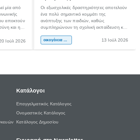
εί μία από
Οι εξωσχολικές δραστηριότητες αποτελούν
οινωνικής
ένα πολύ σημαντικό κομμάτι της
που αποκτούν
ανάπτυξης των παιδιών, καθώς
σύνη και η
συμπληρώνουν τη σχολική εκπαίδευση και
ιδιαίτερα
συμβάλλουν ουσιαστικά στη διαμόρφωση
13 Ιούλ 2026
κάθε
της προσωπικότητας, της κοινωνικότητας
οικογένεια & παιδί
20 Ιούλ 2026
ται από
και των δεξιοτήτων τους. Δεν είναι απλώς
ώσεις.
ένας τρόπος για να περνάει το παιδί τον
ελεύθερο χρόνο του.
Κατάλογοι
Επαγγελματικός Κατάλογος
Ονομαστικός Κατάλογος
σκευών
Κατάλογος Δημοσίου