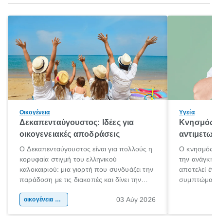
Οικογένεια
Υγεία
Δεκαπενταύγουστος: Ιδέες για
Κνησμός: 
οικογενειακές αποδράσεις
αντιμετωπ
Ο Δεκαπενταύγουστος είναι για πολλούς η
Ο κνησμός ε
κορυφαία στιγμή του ελληνικού
την ανάγκη 
καλοκαιριού: μια γιορτή που συνδυάζει την
αποτελεί έν
παράδοση με τις διακοπές και δίνει την
συμπτώματα
αφορμή για ταξίδια σε κάθε γωνιά της
άνθρωποι κά
03 Αύγ 2026
χώρας. Είτε πρόκειται για λίγες μέρες
οικογένεια & παιδί
πληροφορίες 
ξεγνοιασιάς είτε για μια σύντομη εξόρμηση.
καθώς μπορε