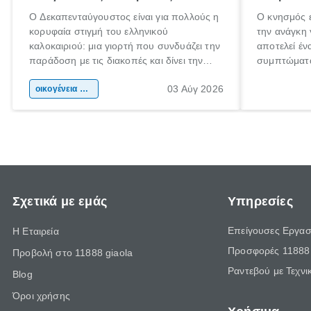
Ο Δεκαπενταύγουστος είναι για πολλούς η
Ο κνησμός ε
κορυφαία στιγμή του ελληνικού
την ανάγκη 
καλοκαιριού: μια γιορτή που συνδυάζει την
αποτελεί έν
παράδοση με τις διακοπές και δίνει την
συμπτώματα
αφορμή για ταξίδια σε κάθε γωνιά της
άνθρωποι κά
03 Αύγ 2026
χώρας. Είτε πρόκειται για λίγες μέρες
οικογένεια & παιδί
πληροφορίες
ξεγνοιασιάς είτε για μια σύντομη εξόρμηση.
καθώς μπορε
επιμένει γι
Σχετικά με εμάς
Υπηρεσίες
Επείγουσες Εργασ
Η Εταιρεία
Προσφορές 11888 
Προβολή στο 11888 giaola
Ραντεβού με Τεχνι
Blog
Όροι χρήσης