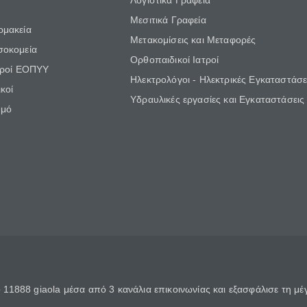
Λογιστικά Γραφεία
Μεσιτικά Γραφεία
ρμακεία
Μετακομίσεις και Μεταφορές
σοκομεία
Ορθοπαιδικοί Ιατροί
τροί ΕΟΠΥΥ
Ηλεκτρολόγοι - Ηλεκτρικές Εγκαταστάσε
κοί
Υδραυλικές εργασίες και Εγκαταστάσεις
θμό
11888 giaola μέσα από 3 κανάλια επικοινωνίας και εξασφάλισε τη μ