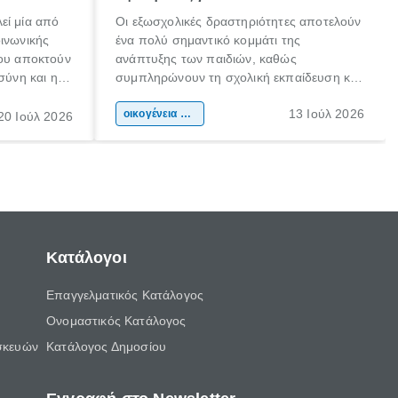
εί μία από
Οι εξωσχολικές δραστηριότητες αποτελούν
οινωνικής
ένα πολύ σημαντικό κομμάτι της
που αποκτούν
ανάπτυξης των παιδιών, καθώς
σύνη και η
συμπληρώνουν τη σχολική εκπαίδευση και
ιδιαίτερα
συμβάλλουν ουσιαστικά στη διαμόρφωση
13 Ιούλ 2026
κάθε
της προσωπικότητας, της κοινωνικότητας
οικογένεια & παιδί
20 Ιούλ 2026
ται από
και των δεξιοτήτων τους. Δεν είναι απλώς
ώσεις.
ένας τρόπος για να περνάει το παιδί τον
ελεύθερο χρόνο του.
Κατάλογοι
Επαγγελματικός Κατάλογος
Ονομαστικός Κατάλογος
σκευών
Κατάλογος Δημοσίου