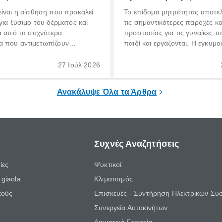
ίναι η αίσθηση που προκαλεί
Το επίδομα μητρότητας αποτελ
για ξύσιμο του δέρματος και
τις σημαντικότερες παροχές κ
α από τα συχνότερα
προστασίας για τις γυναίκες 
 που αντιμετωπίζουν
παιδί και εργάζονται. Η εγκυμο
θε ηλικίας. Πολλοί αναζητούν
γέννηση ενός παιδιού είναι μια 
 για το «κνησμός τι είναι»,
σημαντική περίοδος στη ζωή 
27 Ιούλ 2026
ί να εμφανιστεί ξαφνικά ή να
οικογένειας, η οποία συνοδεύε
α μεγάλο χρονικό διάστημα.
αυξημένες ανάγκες και υποχρε
Ανακάλυψε Όλα τα Άρθρα
Συχνές Αναζητήσεις
ίες
Ψυκτικοί
giaola
Κλιματισμός
κούς
Επισκευές - Συντήρηση Ηλεκτρικών Συ
Συνεργεία Αυτοκινήτων