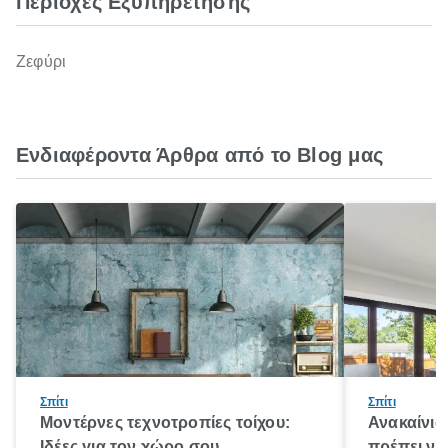
Περιοχές Εξυπηρέτησης
Ζεφύρι
Ενδιαφέροντα Άρθρα από το Blog μας
Σπίτι
Σπίτι
Μοντέρνες τεχνοτροπίες τοίχου:
Ανακαίνισ
Ιδέες για τον χώρο σου
πρέπει να