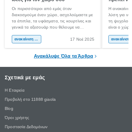
Οι περισσότεροι από εμάς όταν
Η ανακαίνιση
διακοσμούμε έναν χώρο, ασχολούμαστε με
λύση για να
τα έπιπλα, τα υφάσματα, τις κουρτίνες και
τη ψυχολογί
γενικά τα αξεσουάρ που θέλουμε να
είναι ο χώρ
βάλουμε στον χώρο αυτό. Ξεχνάμε όμως
50% του χρό
17 Νοέ 2025
πόσο πολύ επηρεάζουν οι τοίχοι τη
ανακαίνιση σπιτιού
Επομένως, θ
ανακα
συνολική εικόνα του δωματίου. Μήπως να
που νιώθεις 
αλλάξεις χρώμα στον τοίχο ή να βρεις
ξεκουράζει.
Ανακάλυψε Όλα τα Άρθρα
κάποιες έξυπνες ιδέες για τεχνοτροπίες
τοίχου;
Σχετικά με εμάς
Η Εταιρεία
Προβολή στο 11888 giaola
Blog
Όροι χρήσης
Προστασία Δεδομένων