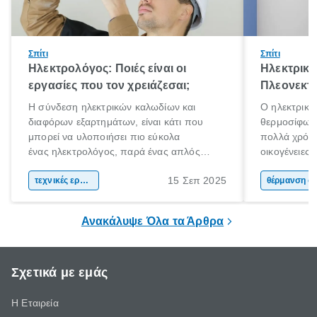
Σπίτι
Σπίτι
Ηλεκτρολόγος: Ποιές είναι οι
Ηλεκτρικό
εργασίες που τον χρειάζεσαι;
Πλεονεκτή
Η σύνδεση ηλεκτρικών καλωδίων και
Ο ηλεκτρικό
διαφόρων εξαρτημάτων, είναι κάτι που
θερμοσίφωνα
μπορεί να υλοποιήσει πιο εύκολα
πολλά χρόνι
ένας ηλεκτρολόγος, παρά ένας απλός
οικογένειες
άνθρωπος. Τα ηλεκτρικά συστήματα είναι
χαρακτηριστ
15 Σεπ 2025
περίπλοκα και επικίνδυνα. Αν έχεις στο νου
τεχνικές εργασίες
θέρμανσης ν
θέρμαν
σου να πραγματοποιήσεις ηλεκτρικές
εμφάνιση κα
εργασίες στο χώρο σου, η πρόσληψη ενός
ηλιακού ήρθ
Ανακάλυψε Όλα τα Άρθρα
ηλεκτρολόγου είναι πιθανόν απαραίτητη.
Σχετικά με εμάς
Η Εταιρεία