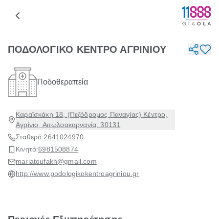
ΠΟΔΟΛΟΓΙΚΟ ΚΕΝΤΡΟ ΑΓΡΙΝΙΟΥ
Ποδοθεραπεία
Καραϊσκάκη 18, (Πεζόδρομος Παναγίας) Κέντρο,
Αγρίνιο, Αιτωλοακαρνανία, 30131
Σταθερό:
2641024970
Κινητό:
6981508874
mariatoufakh@gmail.com
http://www.podologikokentroagriniou.gr