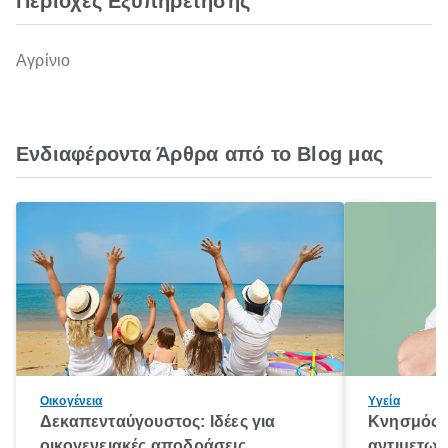
Περιοχές Εξυπηρέτησης
Αγρίνιο
Ενδιαφέροντα Άρθρα από το Blog μας
Οικογένεια
Υγεία
Δεκαπενταύγουστος: Ιδέες για
Κνησμός: 
οικογενειακές αποδράσεις
αντιμετωπ