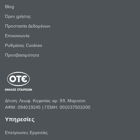
Blog
Όροι χρήσης
Προστασία Δεδομένων
Επικοινωνία
Ρυθμίσεις Cookies
Προσβασιμότητα
Δ/νση: Λεωφ. Κηφισίας αρ. 99, Μαρούσι
ΑΦΜ: 094019245 | ΓΕΜΗ: 001037501000
Υπηρεσίες
Επείγουσες Εργασίες