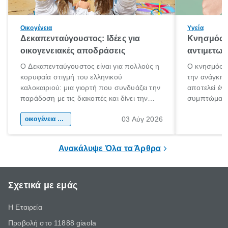
Οικογένεια
Υγεία
Δεκαπενταύγουστος: Ιδέες για
Κνησμός: 
οικογενειακές αποδράσεις
αντιμετωπ
Ο Δεκαπενταύγουστος είναι για πολλούς η
Ο κνησμός ε
κορυφαία στιγμή του ελληνικού
την ανάγκη 
καλοκαιριού: μια γιορτή που συνδυάζει την
αποτελεί έν
παράδοση με τις διακοπές και δίνει την
συμπτώματα
αφορμή για ταξίδια σε κάθε γωνιά της
άνθρωποι κά
03 Αύγ 2026
χώρας. Είτε πρόκειται για λίγες μέρες
οικογένεια & παιδί
πληροφορίες 
ξεγνοιασιάς είτε για μια σύντομη εξόρμηση.
καθώς μπορε
επιμένει για
Ανακάλυψε Όλα τα Άρθρα
Σχετικά με εμάς
Η Εταιρεία
Προβολή στο 11888 giaola