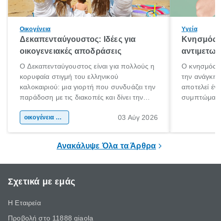
Οικογένεια
Υγεία
Δεκαπενταύγουστος: Ιδέες για
Κνησμός: 
οικογενειακές αποδράσεις
αντιμετωπ
Ο Δεκαπενταύγουστος είναι για πολλούς η
Ο κνησμός ε
κορυφαία στιγμή του ελληνικού
την ανάγκη 
καλοκαιριού: μια γιορτή που συνδυάζει την
αποτελεί έν
παράδοση με τις διακοπές και δίνει την
συμπτώματα
αφορμή για ταξίδια σε κάθε γωνιά της
άνθρωποι κά
03 Αύγ 2026
χώρας. Είτε πρόκειται για λίγες μέρες
οικογένεια & παιδί
πληροφορίες 
ξεγνοιασιάς είτε για μια σύντομη εξόρμηση.
καθώς μπορε
επιμένει για
Ανακάλυψε Όλα τα Άρθρα
Σχετικά με εμάς
Η Εταιρεία
Προβολή στο 11888 giaola