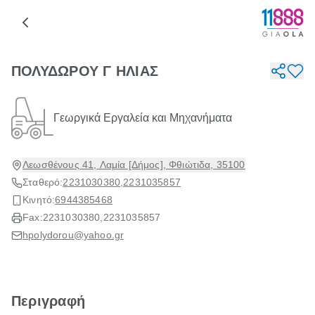
ΠΟΛΥΔΩΡΟΥ Γ ΗΛΙΑΣ
Γεωργικά Εργαλεία και Μηχανήματα
Λεωσθένους 41, Λαμία [Δήμος], Φθιώτιδα, 35100
Σταθερό:
2231030380
,
2231035857
Κινητό:
6944385468
Fax:
2231030380
,
2231035857
hpolydorou@yahoo.gr
Περιγραφή