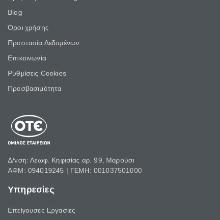
Blog
Όροι χρήσης
Προστασία Δεδομένων
Επικοινωνία
Ρυθμίσεις Cookies
Προσβασιμότητα
Δ/νση: Λεωφ. Κηφισίας αρ. 99, Μαρούσι
ΑΦΜ: 094019245 | ΓΕΜΗ: 001037501000
Υπηρεσίες
Επείγουσες Εργασίες