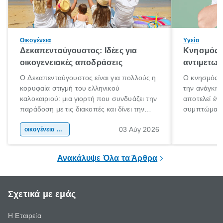
Οικογένεια
Υγεία
Δεκαπενταύγουστος: Ιδέες για
Κνησμός: 
οικογενειακές αποδράσεις
αντιμετωπ
Ο Δεκαπενταύγουστος είναι για πολλούς η
Ο κνησμός ε
κορυφαία στιγμή του ελληνικού
την ανάγκη 
καλοκαιριού: μια γιορτή που συνδυάζει την
αποτελεί έν
παράδοση με τις διακοπές και δίνει την
συμπτώματα
αφορμή για ταξίδια σε κάθε γωνιά της
άνθρωποι κά
03 Αύγ 2026
χώρας. Είτε πρόκειται για λίγες μέρες
οικογένεια & παιδί
πληροφορίες 
ξεγνοιασιάς είτε για μια σύντομη εξόρμηση.
καθώς μπορε
επιμένει για
Ανακάλυψε Όλα τα Άρθρα
Σχετικά με εμάς
Η Εταιρεία