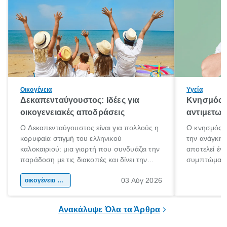
Οικογένεια
Υγεία
Δεκαπενταύγουστος: Ιδέες για
Κνησμός: 
οικογενειακές αποδράσεις
αντιμετωπ
Ο Δεκαπενταύγουστος είναι για πολλούς η
Ο κνησμός ε
κορυφαία στιγμή του ελληνικού
την ανάγκη 
καλοκαιριού: μια γιορτή που συνδυάζει την
αποτελεί έν
παράδοση με τις διακοπές και δίνει την
συμπτώματα
αφορμή για ταξίδια σε κάθε γωνιά της
άνθρωποι κά
03 Αύγ 2026
χώρας. Είτε πρόκειται για λίγες μέρες
οικογένεια & παιδί
πληροφορίες 
ξεγνοιασιάς είτε για μια σύντομη εξόρμηση.
καθώς μπορε
επιμένει για
Ανακάλυψε Όλα τα Άρθρα