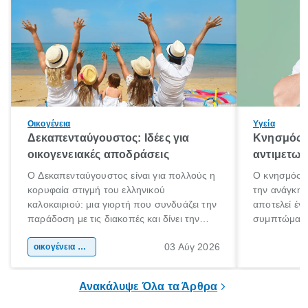
Οικογένεια
Υγεία
Δεκαπενταύγουστος: Ιδέες για
Κνησμός: 
οικογενειακές αποδράσεις
αντιμετωπ
Ο Δεκαπενταύγουστος είναι για πολλούς η
Ο κνησμός ε
κορυφαία στιγμή του ελληνικού
την ανάγκη 
καλοκαιριού: μια γιορτή που συνδυάζει την
αποτελεί έν
παράδοση με τις διακοπές και δίνει την
συμπτώματα
αφορμή για ταξίδια σε κάθε γωνιά της
άνθρωποι κά
03 Αύγ 2026
χώρας. Είτε πρόκειται για λίγες μέρες
οικογένεια & παιδί
πληροφορίες 
ξεγνοιασιάς είτε για μια σύντομη εξόρμηση.
καθώς μπορε
επιμένει για
Ανακάλυψε Όλα τα Άρθρα