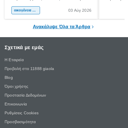
αφορμή για ταξίδια σε κάθε γωνιά της
άνθρωποι κά
03 Αύγ 2026
χώρας. Είτε πρόκειται για λίγες μέρες
οικογένεια & παιδί
πληροφορίες 
ξεγνοιασιάς είτε για μια σύντομη εξόρμηση.
καθώς μπορε
επιμένει για
Ανακάλυψε Όλα τα Άρθρα
Σχετικά με εμάς
Η Εταιρεία
Προβολή στο 11888 giaola
Blog
Όροι χρήσης
Προστασία Δεδομένων
Επικοινωνία
Ρυθμίσεις Cookies
Προσβασιμότητα