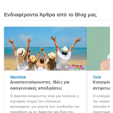
Ενδιαφέροντα Άρθρα από το Blog μας
Οικογένεια
Υγεία
Δεκαπενταύγουστος: Ιδέες για
Κνησμός: 
οικογενειακές αποδράσεις
αντιμετωπ
Ο Δεκαπενταύγουστος είναι για πολλούς η
Ο κνησμός ε
κορυφαία στιγμή του ελληνικού
την ανάγκη 
καλοκαιριού: μια γιορτή που συνδυάζει την
αποτελεί έν
παράδοση με τις διακοπές και δίνει την
συμπτώματα