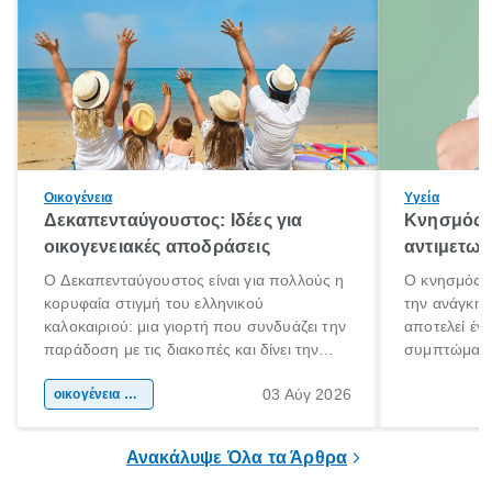
Οικογένεια
Υγεία
Δεκαπενταύγουστος: Ιδέες για
Κνησμός: 
οικογενειακές αποδράσεις
αντιμετωπ
Ο Δεκαπενταύγουστος είναι για πολλούς η
Ο κνησμός ε
κορυφαία στιγμή του ελληνικού
την ανάγκη 
καλοκαιριού: μια γιορτή που συνδυάζει την
αποτελεί έν
παράδοση με τις διακοπές και δίνει την
συμπτώματα
αφορμή για ταξίδια σε κάθε γωνιά της
άνθρωποι κά
03 Αύγ 2026
χώρας. Είτε πρόκειται για λίγες μέρες
οικογένεια & παιδί
πληροφορίες 
ξεγνοιασιάς είτε για μια σύντομη εξόρμηση.
καθώς μπορε
επιμένει για
Ανακάλυψε Όλα τα Άρθρα