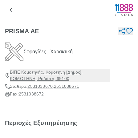
PRISMA AE
Σφραγίδες - Χαρακτική
ΒΙΠΕ Κομοτηνής, Κομοτηνή [Δήμος],
ΚΟΜΟΤΗΝΗ, Ροδόπη, 69100
Σταθερό:
2531038670
,
2531038671
Fax:
2531038672
Περιοχές Εξυπηρέτησης