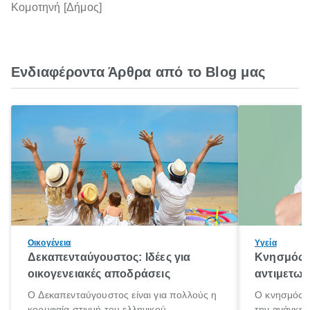
Κομοτηνή [Δήμος]
Ενδιαφέροντα Άρθρα από το Blog μας
Οικογένεια
Υγεία
Δεκαπενταύγουστος: Ιδέες για
Κνησμός: 
οικογενειακές αποδράσεις
αντιμετωπ
Ο Δεκαπενταύγουστος είναι για πολλούς η
Ο κνησμός ε
κορυφαία στιγμή του ελληνικού
την ανάγκη 