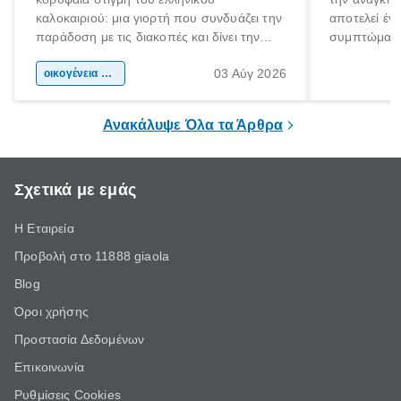
καλοκαιριού: μια γιορτή που συνδυάζει την
αποτελεί έν
παράδοση με τις διακοπές και δίνει την
συμπτώματα
αφορμή για ταξίδια σε κάθε γωνιά της
άνθρωποι κά
03 Αύγ 2026
χώρας. Είτε πρόκειται για λίγες μέρες
οικογένεια & παιδί
πληροφορίες 
ξεγνοιασιάς είτε για μια σύντομη εξόρμηση.
καθώς μπορε
επιμένει για
Ανακάλυψε Όλα τα Άρθρα
Σχετικά με εμάς
Η Εταιρεία
Προβολή στο 11888 giaola
Blog
Όροι χρήσης
Προστασία Δεδομένων
Επικοινωνία
Ρυθμίσεις Cookies