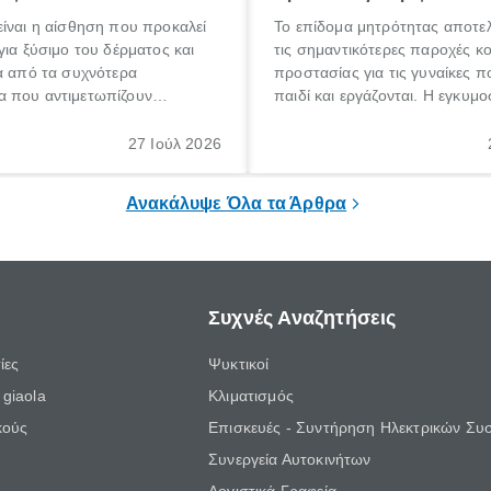
ίναι η αίσθηση που προκαλεί
Το επίδομα μητρότητας αποτελ
για ξύσιμο του δέρματος και
τις σημαντικότερες παροχές κ
α από τα συχνότερα
προστασίας για τις γυναίκες 
 που αντιμετωπίζουν
παιδί και εργάζονται. Η εγκυμο
θε ηλικίας. Πολλοί αναζητούν
γέννηση ενός παιδιού είναι μια 
 για το «κνησμός τι είναι»,
σημαντική περίοδος στη ζωή 
27 Ιούλ 2026
ί να εμφανιστεί ξαφνικά ή να
οικογένειας, η οποία συνοδεύε
α μεγάλο χρονικό διάστημα.
αυξημένες ανάγκες και υποχρε
Ανακάλυψε Όλα τα Άρθρα
Συχνές Αναζητήσεις
ίες
Ψυκτικοί
giaola
Κλιματισμός
κούς
Επισκευές - Συντήρηση Ηλεκτρικών Συ
Συνεργεία Αυτοκινήτων