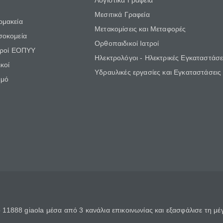
Λογιστικά Γραφεία
Μεσιτικά Γραφεία
ρμακεία
Μετακομίσεις και Μεταφορές
σοκομεία
Ορθοπαιδικοί Ιατροί
τροί ΕΟΠΥΥ
Ηλεκτρολόγοι - Ηλεκτρικές Εγκαταστάσε
κοί
Υδραυλικές εργασίες και Εγκαταστάσεις
θμό
11888 giaola μέσα από 3 κανάλια επικοινωνίας και εξασφάλισε τη μ