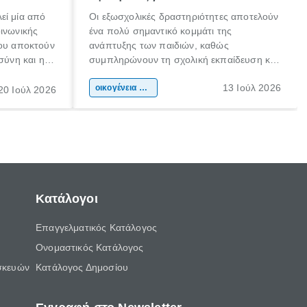
εί μία από
Οι εξωσχολικές δραστηριότητες αποτελούν
οινωνικής
ένα πολύ σημαντικό κομμάτι της
που αποκτούν
ανάπτυξης των παιδιών, καθώς
σύνη και η
συμπληρώνουν τη σχολική εκπαίδευση και
ιδιαίτερα
συμβάλλουν ουσιαστικά στη διαμόρφωση
13 Ιούλ 2026
κάθε
της προσωπικότητας, της κοινωνικότητας
οικογένεια & παιδί
20 Ιούλ 2026
ται από
και των δεξιοτήτων τους. Δεν είναι απλώς
ώσεις.
ένας τρόπος για να περνάει το παιδί τον
ελεύθερο χρόνο του.
Κατάλογοι
Επαγγελματικός Κατάλογος
Ονομαστικός Κατάλογος
σκευών
Κατάλογος Δημοσίου