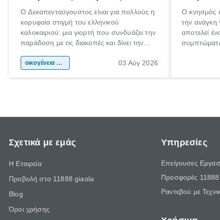
Ο Δεκαπενταύγουστος είναι για πολλούς η
Ο κνησμός ε
κορυφαία στιγμή του ελληνικού
την ανάγκη 
καλοκαιριού: μια γιορτή που συνδυάζει την
αποτελεί έν
παράδοση με τις διακοπές και δίνει την
συμπτώματα
αφορμή για ταξίδια σε κάθε γωνιά της
άνθρωποι κά
03 Αύγ 2026
χώρας. Είτε πρόκειται για λίγες μέρες
οικογένεια & παιδί
πληροφορίες
ξεγνοιασιάς είτε για μια σύντομη εξόρμηση.
καθώς μπορε
επιμένει γι
Σχετικά με εμάς
Υπηρεσίες
Επείγουσες Εργασ
Η Εταιρεία
Προσφορές 11888 
Προβολή στο 11888 giaola
Ραντεβού με Τεχνι
Blog
Όροι χρήσης