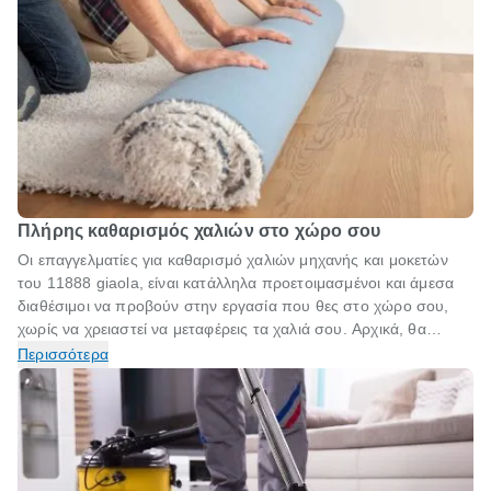
Πλήρης καθαρισμός χαλιών στο χώρο σου
Οι επαγγελματίες για καθαρισμό χαλιών μηχανής και μοκετών
του 11888 giaola, είναι κατάλληλα προετοιμασμένοι και άμεσα
διαθέσιμοι να προβούν στην εργασία που θες στο χώρο σου,
χωρίς να χρειαστεί να μεταφέρεις τα χαλιά σου. Αρχικά, θα
ξεκινήσουν με πλύση - απόπλυση των χαλιών με ειδικό
Περισσότερα
μηχάνημα. Θα καθαρίσουν με οικολογικό και απόλυτα
αποτελεσματικό τρόπο τα χαλιά του σπιτιού σου, με εξαίρεση τα
χειροποίητα χαλιά. Η προσφορά ισχύει για χαλιά έκτασης 10 m².
Βέβαια, μπορείς να κλείσεις την προσφορά και για περισσότερα
τετραγωνικά, με επιπλέον κόστος 3,5€+ΦΠΑ/τ.μ. Επιλέγοντας
την προσφορά για επιτόπου καθαρισμό χαλιών, μπορείς να