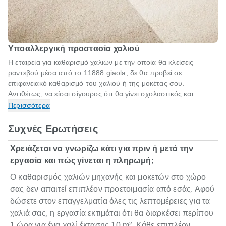
Υποαλλεργική προστασία χαλιού
Η εταιρεία για καθαρισμό χαλιών με την οποία θα κλείσεις
ραντεβού μέσα από το 11888 giaola, δε θα προβεί σε
επιφανειακό καθαρισμό του χαλιού ή της μοκέτας σου.
Αντιθέτως, να είσαι σίγουρος ότι θα γίνει σχολαστικός και
αποτελεσματικός οικολογικός βιοκαθαρισμός του χαλιού σου. Τα
Περισσότερα
πεπειραμένα και εξειδικευμένα συνεργεία για καθαρισμό χαλιών,
θα εφαρμόσουν προϊόντα Allergyshield σε όλα τα σημεία του
Συχνές Ερωτήσεις
χαλιού, αναλαμβάνοντας την υποαλλεργική προστασίας σας
από κάθε έντομο που θα μπορούσε να αναπτυχθεί στο χώρο και
Χρειάζεται να γνωρίζω κάτι για πριν ή μετά την
να προκαλέσει κάποιο πρόβλημα στην υγεία σας.
εργασία και πώς γίνεται η πληρωμή;
Ο καθαρισμός χαλιών μηχανής και μοκετών στο χώρο
σας δεν απαιτεί επιπλέον προετοιμασία από εσάς. Αφού
δώσετε στον επαγγελματία όλες τις λεπτομέρειες για τα
χαλιά σας, η εργασία εκτιμάται ότι θα διαρκέσει περίπου
1 ώρα για ένα χαλί έκτασης 10 m². Κάθε επιπλέον