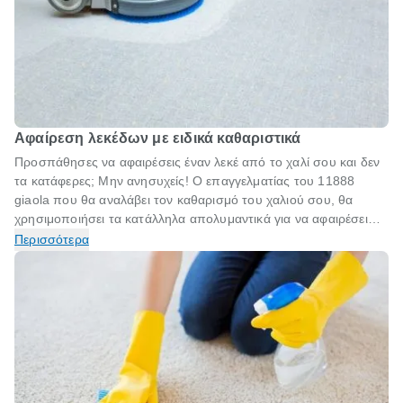
Αφαίρεση λεκέδων με ειδικά καθαριστικά
Προσπάθησες να αφαιρέσεις έναν λεκέ από το χαλί σου και δεν
τα κατάφερες; Μην ανησυχείς! Ο επαγγελματίας του 11888
giaola που θα αναλάβει τον καθαρισμό του χαλιού σου, θα
χρησιμοποιήσει τα κατάλληλα απολυμαντικά για να αφαιρέσει
οποιονδήποτε λεκέ υπάρχει σε αυτό. Με τη χρήση άοσμων
Περισσότερα
εξειδικευμένων προϊόντων θα εξουδετερώσει όλους εκείνους
τους δύσκολους λεκέδες και τις δυσάρεστες οσμές, που μάταια
προσπάθησες να εξαφανίσεις. Να είσαι σίγουρος ότι όσο συχνά
και αν αερίζεις το χαλί σου και προσπαθείς να το διατηρήσεις
καθαρό, με τον επαγγελματικό καθαρισμό θα απαλλαγείς από
οσμές, λεκέδες και βρωμιές που δεν μπορείς να απομακρύνεις.
Οι λεκέδες δεν επανεμφανίζονται, τα χρώματα δεν αλλοιώνονται
και δεν υπάρχει κίνδυνος για κιτρινίλες και φθορές.