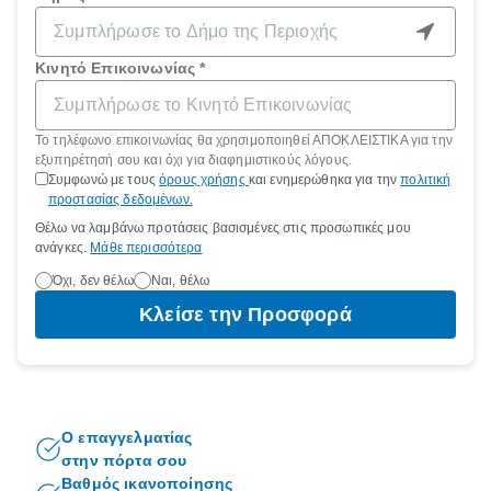
Αυτό
Αυτό το πεδίο είναι υποχρεωτικό.
Κινητό Επικοινωνίας
*
To τηλέφωνο επικοινωνίας θα χρησιμοποιηθεί ΑΠΟΚΛΕΙΣΤΙΚΑ για την
εξυπηρέτησή σου και όχι για διαφημιστικούς λόγους.
Συμφωνώ με τους
όρους χρήσης
και ενημερώθηκα για την
πολιτική
προστασίας δεδομένων.
Θέλω να λαμβάνω προτάσεις βασισμένες στις προσωπικές μου
ανάγκες.
Μάθε περισσότερα
Όχι, δεν θέλω
Ναι, θέλω
Κλείσε την Προσφορά
Ο επαγγελματίας
στην πόρτα σου
Βαθμός ικανοποίησης