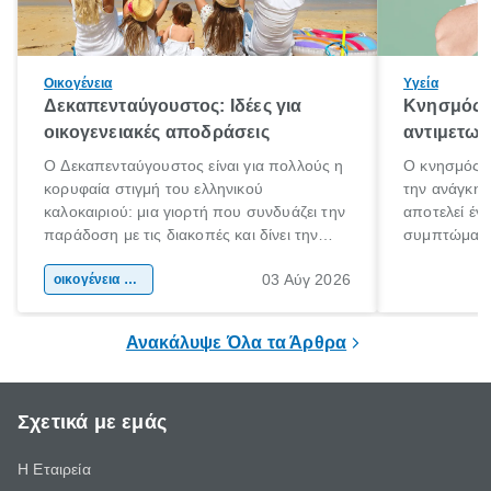
Οικογένεια
Υγεία
Δεκαπενταύγουστος: Ιδέες για
Κνησμός: 
οικογενειακές αποδράσεις
αντιμετωπ
Ο Δεκαπενταύγουστος είναι για πολλούς η
Ο κνησμός ε
κορυφαία στιγμή του ελληνικού
την ανάγκη 
καλοκαιριού: μια γιορτή που συνδυάζει την
αποτελεί έν
παράδοση με τις διακοπές και δίνει την
συμπτώματα
αφορμή για ταξίδια σε κάθε γωνιά της
άνθρωποι κά
03 Αύγ 2026
χώρας. Είτε πρόκειται για λίγες μέρες
οικογένεια & παιδί
πληροφορίες 
ξεγνοιασιάς είτε για μια σύντομη εξόρμηση.
καθώς μπορε
επιμένει για
Ανακάλυψε Όλα τα Άρθρα
Σχετικά με εμάς
Η Εταιρεία