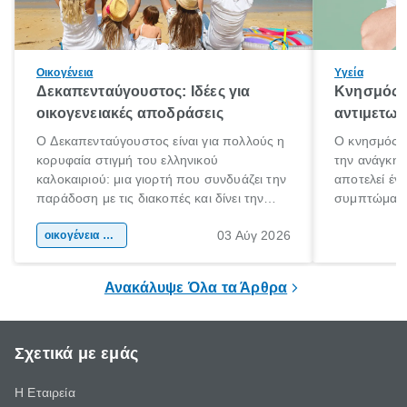
Οικογένεια
Υγεία
Δεκαπενταύγουστος: Ιδέες για
Κνησμός: 
οικογενειακές αποδράσεις
αντιμετωπ
Ο Δεκαπενταύγουστος είναι για πολλούς η
Ο κνησμός ε
κορυφαία στιγμή του ελληνικού
την ανάγκη 
καλοκαιριού: μια γιορτή που συνδυάζει την
αποτελεί έν
παράδοση με τις διακοπές και δίνει την
συμπτώματα
αφορμή για ταξίδια σε κάθε γωνιά της
άνθρωποι κά
03 Αύγ 2026
χώρας. Είτε πρόκειται για λίγες μέρες
οικογένεια & παιδί
πληροφορίες 
ξεγνοιασιάς είτε για μια σύντομη εξόρμηση.
καθώς μπορε
επιμένει για
Ανακάλυψε Όλα τα Άρθρα
Σχετικά με εμάς
Η Εταιρεία