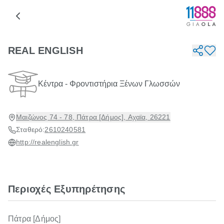
REAL ENGLISH
Κέντρα - Φροντιστήρια Ξένων Γλωσσών
Μαιζώνος 74 - 78, Πάτρα [Δήμος], Αχαϊα, 26221
Σταθερό:
2610240581
http://realenglish.gr
Περιοχές Εξυπηρέτησης
Πάτρα [Δήμος]