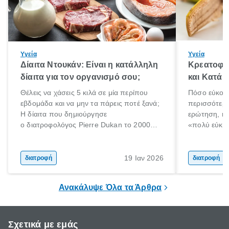
Υγεία
Υγεία
Δίαιτα Ντουκάν: Είναι η κατάλληλη
Κρεατοφαγ
δίαιτα για τον οργανισμό σου;
και Κατά 
Θέλεις να χάσεις 5 κιλά σε μία περίπου
Πόσο εύκολα
εβδομάδα και να μην τα πάρεις ποτέ ξανά;
περισσότερε
Η δίαιτα που δημιούργησε
ερώτηση, η 
ο διατροφολόγος Pierre Dukan το 2000
«πολύ εύκο
μπορεί να δώσει τέτοιες υποσχέσεις.
τρώω κρέας
Χαμηλές σε λιπαρά πηγές πρωτεϊνών,
ελάχιστοι εί
δημητριακά ολικής άλεσης, άφθονο νερό,
ακόμα λιγότε
19 Ιαν 2026
διατροφή
διατροφή
και ένας ημερήσιος περίπατος 20 λεπτών
γιατί θα πρ
είναι τα κλειδιά της.
τρώνε κρέας
Ανακάλυψε Όλα τα Άρθρα
Σχετικά με εμάς