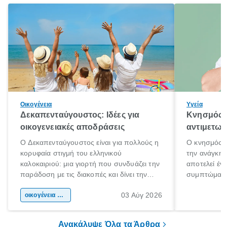
Οικογένεια
Υγεία
Δεκαπενταύγουστος: Ιδέες για
Κνησμός: 
οικογενειακές αποδράσεις
αντιμετωπ
Ο Δεκαπενταύγουστος είναι για πολλούς η
Ο κνησμός ε
κορυφαία στιγμή του ελληνικού
την ανάγκη 
καλοκαιριού: μια γιορτή που συνδυάζει την
αποτελεί έν
παράδοση με τις διακοπές και δίνει την
συμπτώματα
αφορμή για ταξίδια σε κάθε γωνιά της
άνθρωποι κά
03 Αύγ 2026
χώρας. Είτε πρόκειται για λίγες μέρες
οικογένεια & παιδί
πληροφορίες 
ξεγνοιασιάς είτε για μια σύντομη εξόρμηση.
καθώς μπορε
επιμένει για
Ανακάλυψε Όλα τα Άρθρα