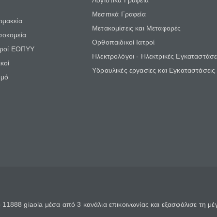
Λογιστικά Γραφεία
Μεσιτικά Γραφεία
ρμακεία
Μετακομίσεις και Μεταφορές
σοκομεία
Ορθοπαιδικοί Ιατροί
τροί ΕΟΠΥΥ
Ηλεκτρολόγοι - Ηλεκτρικές Εγκαταστάσε
κοί
Υδραυλικές εργασίες και Εγκαταστάσεις
θμό
11888 giaola μέσα από 3 κανάλια επικοινωνίας και εξασφάλισε τη μ