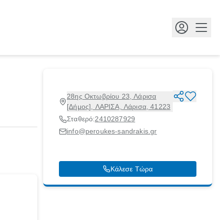
Κουμ
28ης Οκτωβρίου 23, Λάρισα
[Δήμος], ΛΑΡΙΣΑ, Λάρισα, 41223
Σταθερό:
2410287929
info@peroukes-sandrakis.gr
Κάλεσε Τώρα