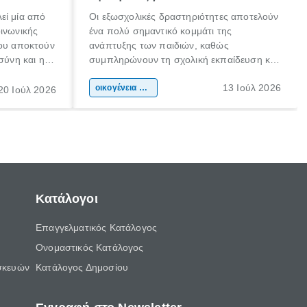
εί μία από
Οι εξωσχολικές δραστηριότητες αποτελούν
οινωνικής
ένα πολύ σημαντικό κομμάτι της
που αποκτούν
ανάπτυξης των παιδιών, καθώς
σύνη και η
συμπληρώνουν τη σχολική εκπαίδευση και
ιδιαίτερα
συμβάλλουν ουσιαστικά στη διαμόρφωση
13 Ιούλ 2026
κάθε
της προσωπικότητας, της κοινωνικότητας
οικογένεια & παιδί
20 Ιούλ 2026
ται από
και των δεξιοτήτων τους. Δεν είναι απλώς
ώσεις.
ένας τρόπος για να περνάει το παιδί τον
ελεύθερο χρόνο του.
Κατάλογοι
Επαγγελματικός Κατάλογος
Ονομαστικός Κατάλογος
σκευών
Κατάλογος Δημοσίου