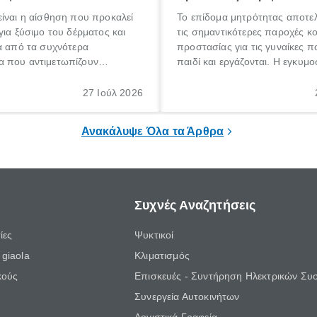
ίναι η αίσθηση που προκαλεί
Το επίδομα μητρότητας αποτελ
για ξύσιμο του δέρματος και
τις σημαντικότερες παροχές κ
α από τα συχνότερα
προστασίας για τις γυναίκες 
 που αντιμετωπίζουν
παιδί και εργάζονται. Η εγκυμο
θε ηλικίας. Πολλοί αναζητούν
γέννηση ενός παιδιού είναι μια 
 για το «κνησμός τι είναι»,
σημαντική περίοδος στη ζωή 
27 Ιούλ 2026
ί να εμφανιστεί ξαφνικά ή να
οικογένειας, η οποία συνοδεύε
α μεγάλο χρονικό διάστημα.
αυξημένες ανάγκες και υποχρε
Ανακάλυψε Όλα τα Άρθρα
Συχνές Αναζητήσεις
ίες
Ψυκτικοί
giaola
Κλιματισμός
κούς
Επισκευές - Συντήρηση Ηλεκτρικών Συ
Συνεργεία Αυτοκινήτων