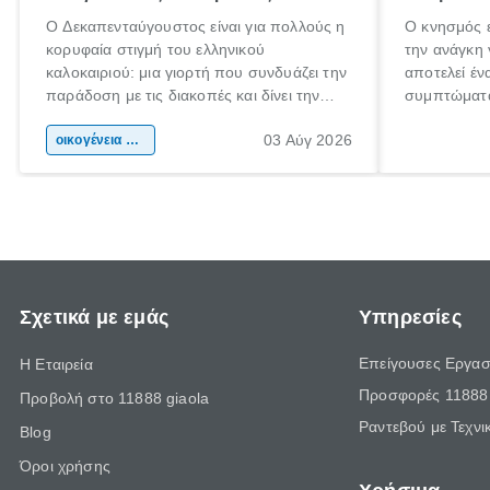
Ο Δεκαπενταύγουστος είναι για πολλούς η
Ο κνησμός ε
κορυφαία στιγμή του ελληνικού
την ανάγκη 
καλοκαιριού: μια γιορτή που συνδυάζει την
αποτελεί έν
παράδοση με τις διακοπές και δίνει την
συμπτώματα
αφορμή για ταξίδια σε κάθε γωνιά της
άνθρωποι κά
03 Αύγ 2026
χώρας. Είτε πρόκειται για λίγες μέρες
οικογένεια & παιδί
πληροφορίες
ξεγνοιασιάς είτε για μια σύντομη εξόρμηση.
καθώς μπορε
επιμένει γι
Σχετικά με εμάς
Υπηρεσίες
Επείγουσες Εργασ
Η Εταιρεία
Προσφορές 11888 
Προβολή στο 11888 giaola
Ραντεβού με Τεχνι
Blog
Όροι χρήσης