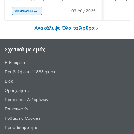
αφορμή για ταξίδια σε κάθε γωνιά της
άνθρωποι κά
03 Αύγ 2026
χώρας. Είτε πρόκειται για λίγες μέρες
οικογένεια & παιδί
πληροφορίες 
ξεγνοιασιάς είτε για μια σύντομη εξόρμηση.
καθώς μπορε
επιμένει για
Ανακάλυψε Όλα τα Άρθρα
Σχετικά με εμάς
Η Εταιρεία
Προβολή στο 11888 giaola
Blog
Όροι χρήσης
Προστασία Δεδομένων
Επικοινωνία
Ρυθμίσεις Cookies
Προσβασιμότητα