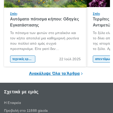
Σπίτι
Σπίτι
Αυτόματο πότισμα κήπου: Οδηγίες
Τερμίτες κ
Εγκατάστασης
Αντιμετώ
Το πότισμα των φυτών στο μπαλκόνι και
Το ξύλο είνα
τον κήπο αποτελεί μια καθημερινή ρουτίνα
το δίνει απ
που πολλοί από εμάς συχνά
της ιστορία
προσπερνάμε. Είτε γιατί δεν
το ξύλο. Αρχ
προλαβαίνουμε, είτε γιατί την ξεχνάμε.
το και αργότ
22 Ιούλ 2025
Αυτό ωστόσο, έχει πολύ αρνητικές
τεχνικές εργασίες
και εργαλεί
απεντόμωσ
επιπτώσεις για τα φυτά μας. Τα οποία
καθημερινότ
χρειάζονται συγκεκριμένη ποσότητα νερού
το ξύλο χρη
Ανακάλυψε Όλα τα Άρθρα
και μάλιστα, είναι καλό να την λαμβάνουν
τα μήκη και
ίδια ώρα κάθε φορά.
Σχετικά με εμάς
Η Εταιρεία
Προβολή στο 11888 giaola