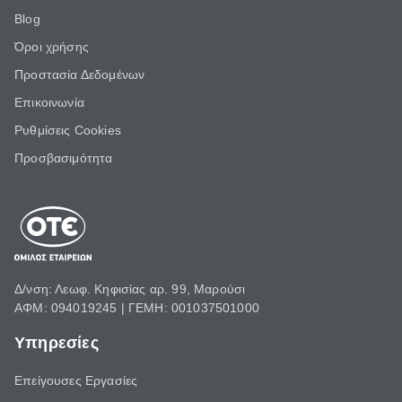
Blog
Όροι χρήσης
Προστασία Δεδομένων
Επικοινωνία
Ρυθμίσεις Cookies
Προσβασιμότητα
Δ/νση: Λεωφ. Κηφισίας αρ. 99, Μαρούσι
ΑΦΜ: 094019245 | ΓΕΜΗ: 001037501000
Υπηρεσίες
Επείγουσες Εργασίες