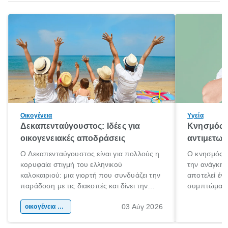
Οικογένεια
Υγεία
Δεκαπενταύγουστος: Ιδέες για
Κνησμός: 
οικογενειακές αποδράσεις
αντιμετωπ
Ο Δεκαπενταύγουστος είναι για πολλούς η
Ο κνησμός ε
κορυφαία στιγμή του ελληνικού
την ανάγκη 
καλοκαιριού: μια γιορτή που συνδυάζει την
αποτελεί έν
παράδοση με τις διακοπές και δίνει την
συμπτώματα
αφορμή για ταξίδια σε κάθε γωνιά της
άνθρωποι κά
03 Αύγ 2026
χώρας. Είτε πρόκειται για λίγες μέρες
οικογένεια & παιδί
πληροφορίες 
ξεγνοιασιάς είτε για μια σύντομη εξόρμηση.
καθώς μπορε