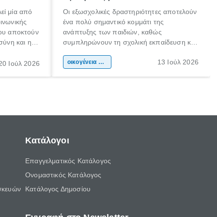
εί μία από
Οι εξωσχολικές δραστηριότητες αποτελούν
οινωνικής
ένα πολύ σημαντικό κομμάτι της
που αποκτούν
ανάπτυξης των παιδιών, καθώς
σύνη και η
συμπληρώνουν τη σχολική εκπαίδευση και
ιδιαίτερα
συμβάλλουν ουσιαστικά στη διαμόρφωση
13 Ιούλ 2026
κάθε
της προσωπικότητας, της κοινωνικότητας
οικογένεια & παιδί
20 Ιούλ 2026
ται από
και των δεξιοτήτων τους. Δεν είναι απλώς
ώσεις.
ένας τρόπος για να περνάει το παιδί τον
ελεύθερο χρόνο του.
Κατάλογοι
Επαγγελματικός Κατάλογος
Ονομαστικός Κατάλογος
σκευών
Κατάλογος Δημοσίου