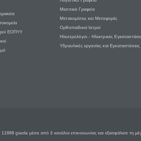
Λογιστικά Γραφεία
Μεσιτικά Γραφεία
ρμακεία
Μετακομίσεις και Μεταφορές
σοκομεία
Ορθοπαιδικοί Ιατροί
τροί ΕΟΠΥΥ
Ηλεκτρολόγοι - Ηλεκτρικές Εγκαταστάσε
κοί
Υδραυλικές εργασίες και Εγκαταστάσεις
θμό
11888 giaola μέσα από 3 κανάλια επικοινωνίας και εξασφάλισε τη μ