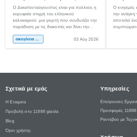
Ο Δεκαπενταύγουστος είναι για πολλούς η
Ο κνησμός ε
κορυφαία στιγμή του ελληνικού
την ανάγκη 
καλοκαιριού: μια γιορτή που συνδυάζει την
αποτελεί έν
παράδοση με τις διακοπές και δίνει την
συμπτώματα
αφορμή για ταξίδια σε κάθε γωνιά της
άνθρωποι κά
03 Αύγ 2026
χώρας. Είτε πρόκειται για λίγες μέρες
οικογένεια & παιδί
πληροφορίες
ξεγνοιασιάς είτε για μια σύντομη εξόρμηση.
καθώς μπορε
επιμένει γι
Σχετικά με εμάς
Υπηρεσίες
Επείγουσες Εργασ
Η Εταιρεία
Προσφορές 11888 
Προβολή στο 11888 giaola
Ραντεβού με Τεχνι
Blog
Όροι χρήσης