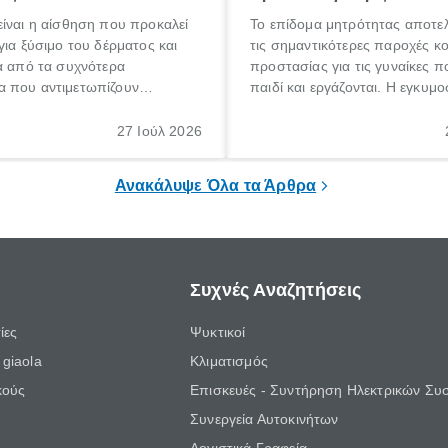
ίναι η αίσθηση που προκαλεί
Το επίδομα μητρότητας αποτελ
για ξύσιμο του δέρματος και
τις σημαντικότερες παροχές κ
α από τα συχνότερα
προστασίας για τις γυναίκες 
 που αντιμετωπίζουν
παιδί και εργάζονται. Η εγκυμο
θε ηλικίας. Πολλοί αναζητούν
γέννηση ενός παιδιού είναι μια 
 για το «κνησμός τι είναι»,
σημαντική περίοδος στη ζωή 
27 Ιούλ 2026
ί να εμφανιστεί ξαφνικά ή να
οικογένειας, η οποία συνοδεύε
α μεγάλο χρονικό διάστημα.
αυξημένες ανάγκες και υποχρε
Ανακάλυψε Όλα τα Άρθρα
Συχνές Αναζητήσεις
ίες
Ψυκτικοί
giaola
Κλιματισμός
κούς
Επισκευές - Συντήρηση Ηλεκτρικών Συ
Συνεργεία Αυτοκινήτων