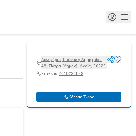
Κουμ
Λεωφόρος Γούναρη Δημητρίου
48, Πάτρα [Δήμος], Αχαϊα, 26222
Σταθερό:
2610224849
Κάλεσε Τώρα