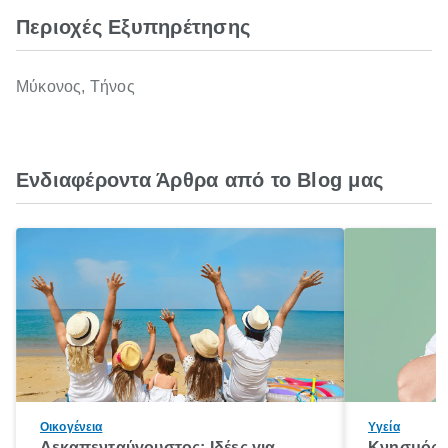
Περιοχές Εξυπηρέτησης
Μύκονος, Τήνος
Ενδιαφέροντα Άρθρα από το Blog μας
Οικογένεια
Υγεία
Δεκαπενταύγουστος: Ιδέες για
Κνησμός: 