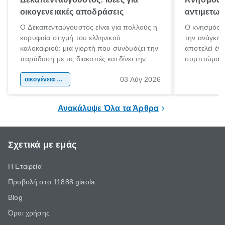
οικογενειακές αποδράσεις
αντιμετωπ
Ο Δεκαπενταύγουστος είναι για πολλούς η
Ο κνησμός ε
κορυφαία στιγμή του ελληνικού
την ανάγκη 
καλοκαιριού: μια γιορτή που συνδυάζει την
αποτελεί έν
παράδοση με τις διακοπές και δίνει την
συμπτώματα
αφορμή για ταξίδια σε κάθε γωνιά της
άνθρωποι κά
03 Αύγ 2026
χώρας. Είτε πρόκειται για λίγες μέρες
οικογένεια & παιδί
πληροφορίες 
ξεγνοιασιάς είτε για μια σύντομη εξόρμηση.
καθώς μπορε
επιμένει για
Ανακάλυψε Όλα τα Άρθρα
Σχετικά με εμάς
Η Εταιρεία
Προβολή στο 11888 giaola
Blog
Όροι χρήσης