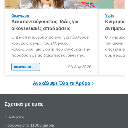
Οικογένεια
Υγεία
Δεκαπενταύγουστος: Ιδέες για
Κνησμός: 
οικογενειακές αποδράσεις
αντιμετωπ
Ο Δεκαπενταύγουστος είναι για πολλούς η
Ο κνησμός ε
κορυφαία στιγμή του ελληνικού
την ανάγκη 
καλοκαιριού: μια γιορτή που συνδυάζει την
αποτελεί έν
παράδοση με τις διακοπές και δίνει την
συμπτώματα
αφορμή για ταξίδια σε κάθε γωνιά της
άνθρωποι κά
03 Αύγ 2026
χώρας. Είτε πρόκειται για λίγες μέρες
οικογένεια & παιδί
πληροφορίες 
ξεγνοιασιάς είτε για μια σύντομη εξόρμηση.
καθώς μπορε
επιμένει για
Ανακάλυψε Όλα τα Άρθρα
Σχετικά με εμάς
Η Εταιρεία
Προβολή στο 11888 giaola