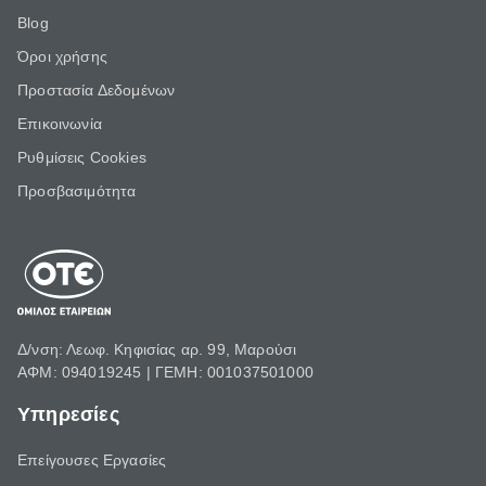
Blog
Όροι χρήσης
Προστασία Δεδομένων
Επικοινωνία
Ρυθμίσεις Cookies
Προσβασιμότητα
Δ/νση: Λεωφ. Κηφισίας αρ. 99, Μαρούσι
ΑΦΜ: 094019245 | ΓΕΜΗ: 001037501000
Υπηρεσίες
Επείγουσες Εργασίες