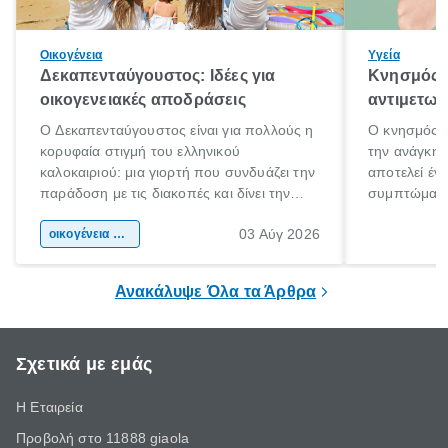
Οικογένεια
Υγεία
Δεκαπενταύγουστος: Ιδέες για
Κνησμός: 
οικογενειακές αποδράσεις
αντιμετωπ
Ο Δεκαπενταύγουστος είναι για πολλούς η
Ο κνησμός ε
κορυφαία στιγμή του ελληνικού
την ανάγκη 
καλοκαιριού: μια γιορτή που συνδυάζει την
αποτελεί έν
παράδοση με τις διακοπές και δίνει την
συμπτώματα
αφορμή για ταξίδια σε κάθε γωνιά της
άνθρωποι κά
03 Αύγ 2026
χώρας. Είτε πρόκειται για λίγες μέρες
οικογένεια & παιδί
πληροφορίες 
ξεγνοιασιάς είτε για μια σύντομη εξόρμηση.
καθώς μπορε
επιμένει για
Ανακάλυψε Όλα τα Άρθρα
Σχετικά με εμάς
Η Εταιρεία
Προβολή στο 11888 giaola