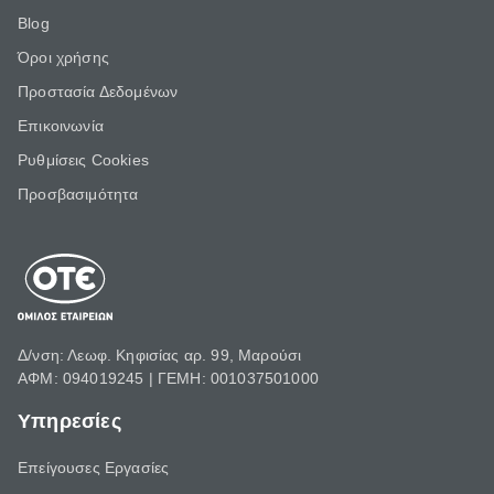
Blog
Όροι χρήσης
Προστασία Δεδομένων
Επικοινωνία
Ρυθμίσεις Cookies
Προσβασιμότητα
Δ/νση: Λεωφ. Κηφισίας αρ. 99, Μαρούσι
ΑΦΜ: 094019245 | ΓΕΜΗ: 001037501000
Υπηρεσίες
Επείγουσες Εργασίες