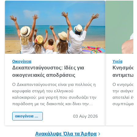
Οικογένεια
Υγεία
Δεκαπενταύγουστος: Ιδέες για
Κνησμός: 
οικογενειακές αποδράσεις
αντιμετωπ
Ο Δεκαπενταύγουστος είναι για πολλούς η
Ο κνησμός ε
κορυφαία στιγμή του ελληνικού
την ανάγκη 
καλοκαιριού: μια γιορτή που συνδυάζει την
αποτελεί έν
παράδοση με τις διακοπές και δίνει την
συμπτώματα
αφορμή για ταξίδια σε κάθε γωνιά της
άνθρωποι κά
03 Αύγ 2026
χώρας. Είτε πρόκειται για λίγες μέρες
οικογένεια & παιδί
πληροφορίες 
ξεγνοιασιάς είτε για μια σύντομη εξόρμηση.
καθώς μπορε
επιμένει για
Ανακάλυψε Όλα τα Άρθρα