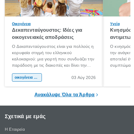
Οικογένεια
Υγεία
Δεκαπενταύγουστος: Ιδέες για
Κνησμός: 
οικογενειακές αποδράσεις
αντιμετωπ
Ο Δεκαπενταύγουστος είναι για πολλούς η
Ο κνησμός ε
κορυφαία στιγμή του ελληνικού
την ανάγκη 
καλοκαιριού: μια γιορτή που συνδυάζει την
αποτελεί έν
παράδοση με τις διακοπές και δίνει την
συμπτώματα
αφορμή για ταξίδια σε κάθε γωνιά της
άνθρωποι κά
03 Αύγ 2026
χώρας. Είτε πρόκειται για λίγες μέρες
οικογένεια & παιδί
πληροφορίες 
ξεγνοιασιάς είτε για μια σύντομη εξόρμηση.
καθώς μπορε
επιμένει για
Ανακάλυψε Όλα τα Άρθρα
Σχετικά με εμάς
Η Εταιρεία