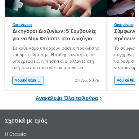
Οικογένεια
Οικογένεια
Δικηγόροι Διαζυγίων: 5 Συμβουλές
Σύμφωνο 
για να Μην Φτάσετε στο Διαζύγιο
πρέπει να 
Σε κάθε γάμο υπάρχουν φάσεις πρόκλησης
Το σύμφωνο
και αμφισβήτησης. Η καθημερινότητα, οι
σύγχρονη επ
υποχρεώσεις, η πίεση και οι αλλαγές στη
να ρυθμίσου
ζωή των δύο συντρόφων μπορεί να
να προχωρή
οδηγήσουν σε απόσταση και σύγκρουση.
να υπογράψ
08 Δεκ 2025
Όταν οι διαφωνίες πληθαίνουν και η
νομικά θέματα & συμβουλές
θέλεις απλώς
νομικά 
επικοινωνία καταρρέει, πολλοί σκέφτονται
δυνατότητες 
τη λύση του διαζυγίου.
οδηγός είναι
Ανακάλυψε Όλα τα Άρθρα
Σχετικά με εμάς
Η Εταιρεία