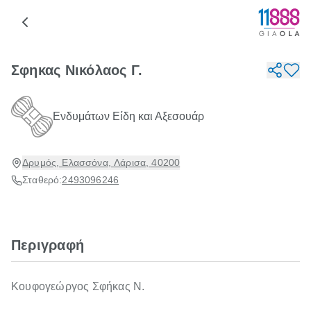
Σφηκας Νικόλαος Γ.
Ενδυμάτων Είδη και Αξεσουάρ
Δρυμός, Ελασσόνα, Λάρισα, 40200
Σταθερό:
2493096246
Περιγραφή
Κουφογεώργος Σφήκας Ν.