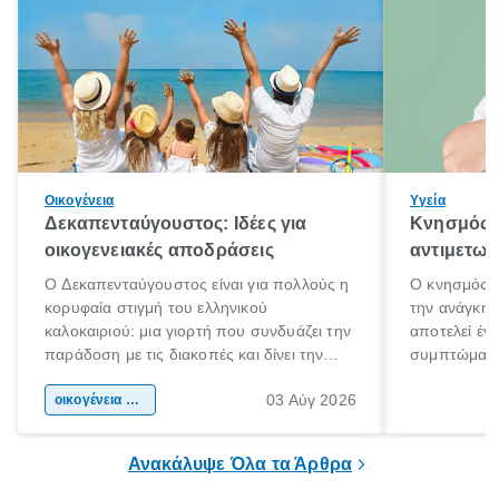
Οικογένεια
Υγεία
Δεκαπενταύγουστος: Ιδέες για
Κνησμός: 
οικογενειακές αποδράσεις
αντιμετωπ
Ο Δεκαπενταύγουστος είναι για πολλούς η
Ο κνησμός ε
κορυφαία στιγμή του ελληνικού
την ανάγκη 
καλοκαιριού: μια γιορτή που συνδυάζει την
αποτελεί έν
παράδοση με τις διακοπές και δίνει την
συμπτώματα
αφορμή για ταξίδια σε κάθε γωνιά της
άνθρωποι κά
03 Αύγ 2026
χώρας. Είτε πρόκειται για λίγες μέρες
οικογένεια & παιδί
πληροφορίες 
ξεγνοιασιάς είτε για μια σύντομη εξόρμηση.
καθώς μπορε
επιμένει για
Ανακάλυψε Όλα τα Άρθρα