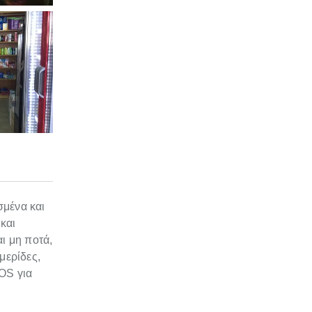
σμένα και
και
ι μη ποτά,
μερίδες,
POS για