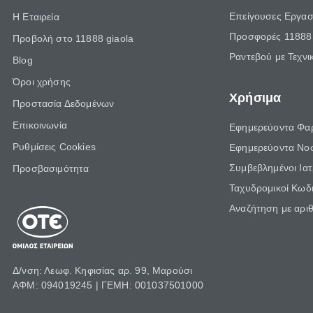
Επείγουσες Εργασ
Η Εταιρεία
Προσφορές 11888 
Προβολή στο 11888 giaola
Ραντεβού με Τεχνι
Blog
Όροι χρήσης
Χρήσιμα
Προστασία Δεδομένων
Επικοινωνία
Εφημερεύοντα Φα
Ρυθμίσεις Cookies
Εφημερεύοντα Νο
Συμβεβλημένοι Ια
Προσβασιμότητα
Ταχυδρομικοί Κωδι
Αναζήτηση με αρι
Δ/νση: Λεωφ. Κηφισίας αρ. 99, Μαρούσι
ΑΦΜ: 094019245 | ΓΕΜΗ: 001037501000