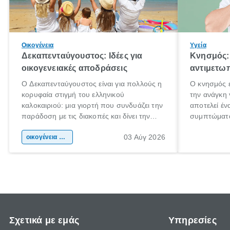
Οικογένεια
Υγεία
Δεκαπενταύγουστος: Ιδέες για
Κνησμός: 
οικογενειακές αποδράσεις
αντιμετωπ
Ο Δεκαπενταύγουστος είναι για πολλούς η
Ο κνησμός ε
κορυφαία στιγμή του ελληνικού
την ανάγκη 
καλοκαιριού: μια γιορτή που συνδυάζει την
αποτελεί έν
παράδοση με τις διακοπές και δίνει την
συμπτώματα
αφορμή για ταξίδια σε κάθε γωνιά της
άνθρωποι κά
03 Αύγ 2026
χώρας. Είτε πρόκειται για λίγες μέρες
οικογένεια & παιδί
πληροφορίες
ξεγνοιασιάς είτε για μια σύντομη εξόρμηση.
καθώς μπορε
επιμένει γι
Σχετικά με εμάς
Υπηρεσίες