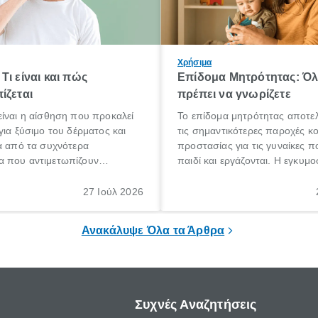
Χρήσιμα
Τι είναι και πώς
Επίδομα Μητρότητας: Ό
ίζεται
πρέπει να γνωρίζετε
ίναι η αίσθηση που προκαλεί
Το επίδομα μητρότητας αποτελ
για ξύσιμο του δέρματος και
τις σημαντικότερες παροχές κ
α από τα συχνότερα
προστασίας για τις γυναίκες 
 που αντιμετωπίζουν
παιδί και εργάζονται. Η εγκυμο
θε ηλικίας. Πολλοί αναζητούν
γέννηση ενός παιδιού είναι μια 
 για το «κνησμός τι είναι»,
σημαντική περίοδος στη ζωή 
27 Ιούλ 2026
ί να εμφανιστεί ξαφνικά ή να
οικογένειας, η οποία συνοδεύε
α μεγάλο χρονικό διάστημα.
αυξημένες ανάγκες και υποχρε
Ανακάλυψε Όλα τα Άρθρα
Συχνές Αναζητήσεις