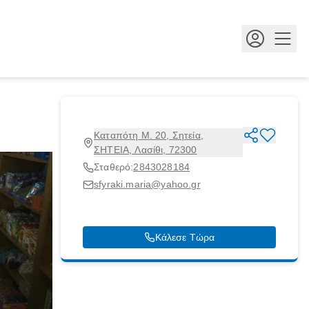
Κουμ
Καταπότη Μ. 20, Σητεία,
ΣΗΤΕΙΑ, Λασίθι, 72300
Σταθερό:
2843028184
sfyraki.maria@yahoo.gr
Κάλεσε Τώρα