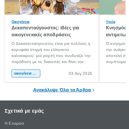
Οικογένεια
Υγεία
Δεκαπενταύγουστος: Ιδέες για
Κνησμός: 
οικογενειακές αποδράσεις
αντιμετωπ
Ο Δεκαπενταύγουστος είναι για πολλούς η
Ο κνησμός ε
κορυφαία στιγμή του ελληνικού
την ανάγκη 
καλοκαιριού: μια γιορτή που συνδυάζει την
αποτελεί έν
παράδοση με τις διακοπές και δίνει την
συμπτώματα
αφορμή για ταξίδια σε κάθε γωνιά της
άνθρωποι κά
03 Αύγ 2026
χώρας. Είτε πρόκειται για λίγες μέρες
οικογένεια & παιδί
πληροφορίες 
ξεγνοιασιάς είτε για μια σύντομη εξόρμηση.
καθώς μπορε
επιμένει για
Ανακάλυψε Όλα τα Άρθρα
Σχετικά με εμάς
Η Εταιρεία