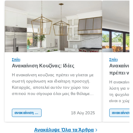
Σπίτι
Σπίτι
Ανακαίνιση Κουζίνας: Ιδέες
Ανακαίνισ
πρέπει να
Η ανακαίνιση κουζίνας πρέπει να γίνεται με
σωστή οργάνωση και ιδιαίτερη προσοχή.
Η ανακαίνιση
Καταρχάς, αποτελεί αυτόν τον χώρο του
λύση για να
σπιτιού που σίγουρα όλοι μας θα θέλαμε
τη ψυχολογί
να περνάμε τον χρόνο μας. Εντάξει ίσως
είναι ο χώρ
και μερικοί να το κάνουμε! Είναι
50% του χρό
αναμφισβήτητα η “καρδιά” του σπιτιού.
18 Αύγ 2025
ανακαίνιση σπιτιού
Επομένως, θ
ανακα
που νιώθεις 
ξεκουράζει.
Ανακάλυψε Όλα τα Άρθρα