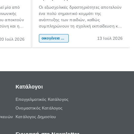
εί μία από
Οι εξωσχολικές δραστηριότητες αποτελούν
οινωνικής
ένα πολύ σημαντικό κομμάτι της
που αποκτούν
ανάπτυξης των παιδιών, καθώς
σύνη και η
συμπληρώνουν τη σχολική εκπαίδευση και
ιδιαίτερα
συμβάλλουν ουσιαστικά στη διαμόρφωση
13 Ιούλ 2026
κάθε
της προσωπικότητας, της κοινωνικότητας
οικογένεια & παιδί
20 Ιούλ 2026
ται από
και των δεξιοτήτων τους. Δεν είναι απλώς
ώσεις.
ένας τρόπος για να περνάει το παιδί τον
ελεύθερο χρόνο του.
Κατάλογοι
Επαγγελματικός Κατάλογος
Ονομαστικός Κατάλογος
σκευών
Κατάλογος Δημοσίου