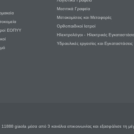
Λογιστικά Γραφεία
Μεσιτικά Γραφεία
ρμακεία
Μετακομίσεις και Μεταφορές
σοκομεία
Ορθοπαιδικοί Ιατροί
τροί ΕΟΠΥΥ
Ηλεκτρολόγοι - Ηλεκτρικές Εγκαταστάσε
κοί
Υδραυλικές εργασίες και Εγκαταστάσεις
θμό
11888 giaola μέσα από 3 κανάλια επικοινωνίας και εξασφάλισε τη μ