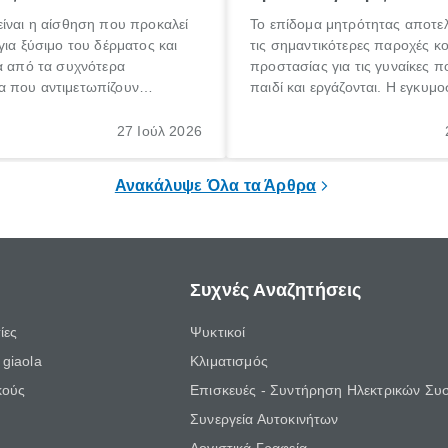
ίναι η αίσθηση που προκαλεί
Το επίδομα μητρότητας αποτελ
για ξύσιμο του δέρματος και
τις σημαντικότερες παροχές κ
α από τα συχνότερα
προστασίας για τις γυναίκες 
 που αντιμετωπίζουν
παιδί και εργάζονται. Η εγκυμο
θε ηλικίας. Πολλοί αναζητούν
γέννηση ενός παιδιού είναι μια 
 για το «κνησμός τι είναι»,
σημαντική περίοδος στη ζωή 
27 Ιούλ 2026
ί να εμφανιστεί ξαφνικά ή να
οικογένειας, η οποία συνοδεύε
α μεγάλο χρονικό διάστημα.
αυξημένες ανάγκες και υποχρε
Ανακάλυψε Όλα τα Άρθρα
Συχνές Αναζητήσεις
ίες
Ψυκτικοί
giaola
Κλιματισμός
κούς
Επισκευές - Συντήρηση Ηλεκτρικών Συ
Συνεργεία Αυτοκινήτων