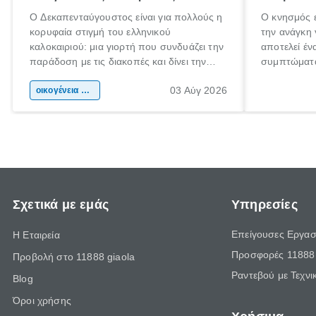
Ο Δεκαπενταύγουστος είναι για πολλούς η
Ο κνησμός ε
κορυφαία στιγμή του ελληνικού
την ανάγκη 
καλοκαιριού: μια γιορτή που συνδυάζει την
αποτελεί έν
παράδοση με τις διακοπές και δίνει την
συμπτώματα
αφορμή για ταξίδια σε κάθε γωνιά της
άνθρωποι κά
03 Αύγ 2026
χώρας. Είτε πρόκειται για λίγες μέρες
οικογένεια & παιδί
πληροφορίες
ξεγνοιασιάς είτε για μια σύντομη εξόρμηση.
καθώς μπορε
επιμένει γι
Σχετικά με εμάς
Υπηρεσίες
Επείγουσες Εργασ
Η Εταιρεία
Προσφορές 11888 
Προβολή στο 11888 giaola
Ραντεβού με Τεχνι
Blog
Όροι χρήσης