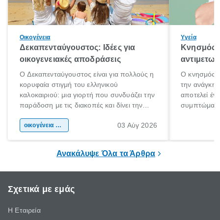
Οικογένεια
Υγεία
Δεκαπενταύγουστος: Ιδέες για
Κνησμός: 
οικογενειακές αποδράσεις
αντιμετωπ
Ο Δεκαπενταύγουστος είναι για πολλούς η
Ο κνησμός ε
κορυφαία στιγμή του ελληνικού
την ανάγκη 
καλοκαιριού: μια γιορτή που συνδυάζει την
αποτελεί έν
παράδοση με τις διακοπές και δίνει την
συμπτώματα
αφορμή για ταξίδια σε κάθε γωνιά της
άνθρωποι κά
03 Αύγ 2026
χώρας. Είτε πρόκειται για λίγες μέρες
οικογένεια & παιδί
πληροφορίες 
ξεγνοιασιάς είτε για μια σύντομη εξόρμηση.
καθώς μπορε
επιμένει για
Ανακάλυψε Όλα τα Άρθρα
Σχετικά με εμάς
Η Εταιρεία