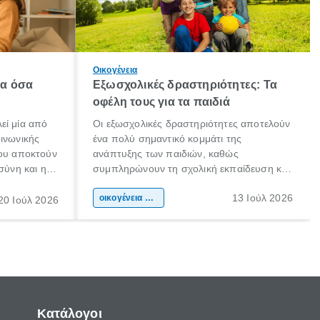
Οικογένεια
λα όσα
Εξωσχολικές δραστηριότητες: Τα
οφέλη τους για τα παιδιά
εί μία από
Οι εξωσχολικές δραστηριότητες αποτελούν
οινωνικής
ένα πολύ σημαντικό κομμάτι της
που αποκτούν
ανάπτυξης των παιδιών, καθώς
σύνη και η
συμπληρώνουν τη σχολική εκπαίδευση και
ιδιαίτερα
συμβάλλουν ουσιαστικά στη διαμόρφωση
13 Ιούλ 2026
κάθε
της προσωπικότητας, της κοινωνικότητας
οικογένεια & παιδί
20 Ιούλ 2026
ται από
και των δεξιοτήτων τους. Δεν είναι απλώς
ώσεις.
ένας τρόπος για να περνάει το παιδί τον
ελεύθερο χρόνο του.
Κατάλογοι