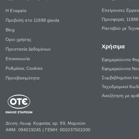
Επείγουσες Εργασ
Η Εταιρεία
Προσφορές 11888 
Προβολή στο 11888 giaola
Ραντεβού με Τεχνι
Blog
Όροι χρήσης
Χρήσιμα
Προστασία Δεδομένων
Επικοινωνία
Εφημερεύοντα Φα
Ρυθμίσεις Cookies
Εφημερεύοντα Νο
Συμβεβλημένοι Ια
Προσβασιμότητα
Ταχυδρομικοί Κωδι
Αναζήτηση με αρι
Δ/νση: Λεωφ. Κηφισίας αρ. 99, Μαρούσι
ΑΦΜ: 094019245 | ΓΕΜΗ: 001037501000