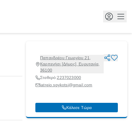
Κουμ
Παπανδρέου Γεωργίου 21,
Καρπενήσι [Δήμος], Ευρυτανία,
36100
Σταθερό:
2237023000
iatreio.spykotsi@gmail.com
Κάλεσε Τώρα