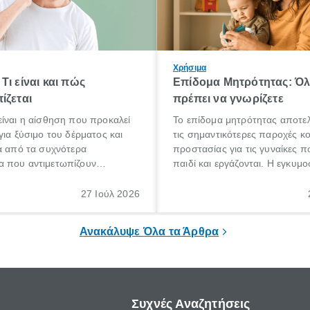
Χρήσιμα
Τι είναι και πώς
Επίδομα Μητρότητας: Ό
ίζεται
πρέπει να γνωρίζετε
ίναι η αίσθηση που προκαλεί
Το επίδομα μητρότητας αποτελ
για ξύσιμο του δέρματος και
τις σημαντικότερες παροχές κ
α από τα συχνότερα
προστασίας για τις γυναίκες 
 που αντιμετωπίζουν
παιδί και εργάζονται. Η εγκυμο
θε ηλικίας. Πολλοί αναζητούν
γέννηση ενός παιδιού είναι μια 
 για το «κνησμός τι είναι»,
σημαντική περίοδος στη ζωή 
27 Ιούλ 2026
ί να εμφανιστεί ξαφνικά ή να
οικογένειας, η οποία συνοδεύε
α μεγάλο χρονικό διάστημα.
αυξημένες ανάγκες και υποχρε
Ανακάλυψε Όλα τα Άρθρα
Συχνές Αναζητήσεις