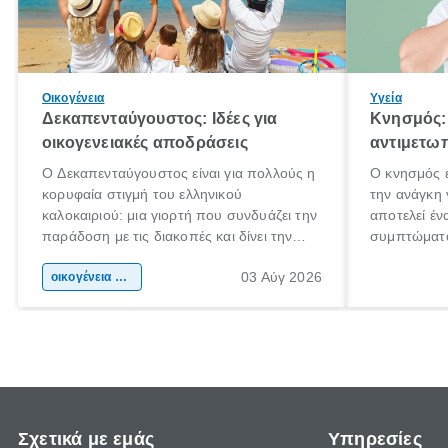
Οικογένεια
Υγεία
Δεκαπενταύγουστος: Ιδέες για
Κνησμός: 
οικογενειακές αποδράσεις
αντιμετωπ
Ο Δεκαπενταύγουστος είναι για πολλούς η
Ο κνησμός ε
κορυφαία στιγμή του ελληνικού
την ανάγκη 
καλοκαιριού: μια γιορτή που συνδυάζει την
αποτελεί έν
παράδοση με τις διακοπές και δίνει την
συμπτώματα
αφορμή για ταξίδια σε κάθε γωνιά της
άνθρωποι κά
03 Αύγ 2026
χώρας. Είτε πρόκειται για λίγες μέρες
οικογένεια & παιδί
πληροφορίες
ξεγνοιασιάς είτε για μια σύντομη εξόρμηση.
καθώς μπορε
επιμένει γι
Σχετικά με εμάς
Υπηρεσίες