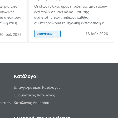
εί μία από
Οι εξωσχολικές δραστηριότητες αποτελούν
οινωνικής
ένα πολύ σημαντικό κομμάτι της
που αποκτούν
ανάπτυξης των παιδιών, καθώς
σύνη και η
συμπληρώνουν τη σχολική εκπαίδευση και
ιδιαίτερα
συμβάλλουν ουσιαστικά στη διαμόρφωση
13 Ιούλ 2026
κάθε
της προσωπικότητας, της κοινωνικότητας
οικογένεια & παιδί
20 Ιούλ 2026
ται από
και των δεξιοτήτων τους. Δεν είναι απλώς
ώσεις.
ένας τρόπος για να περνάει το παιδί τον
ελεύθερο χρόνο του.
Κατάλογοι
Επαγγελματικός Κατάλογος
Ονομαστικός Κατάλογος
σκευών
Κατάλογος Δημοσίου