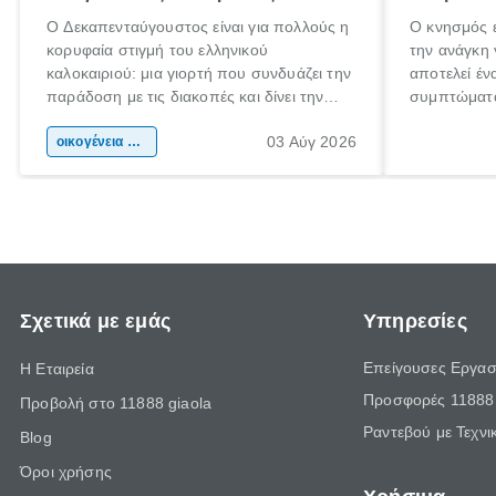
Ο Δεκαπενταύγουστος είναι για πολλούς η
Ο κνησμός ε
κορυφαία στιγμή του ελληνικού
την ανάγκη 
καλοκαιριού: μια γιορτή που συνδυάζει την
αποτελεί έν
παράδοση με τις διακοπές και δίνει την
συμπτώματα
αφορμή για ταξίδια σε κάθε γωνιά της
άνθρωποι κά
03 Αύγ 2026
χώρας. Είτε πρόκειται για λίγες μέρες
οικογένεια & παιδί
πληροφορίες
ξεγνοιασιάς είτε για μια σύντομη εξόρμηση.
καθώς μπορε
επιμένει γι
Σχετικά με εμάς
Υπηρεσίες
Επείγουσες Εργασ
Η Εταιρεία
Προσφορές 11888 
Προβολή στο 11888 giaola
Ραντεβού με Τεχνι
Blog
Όροι χρήσης