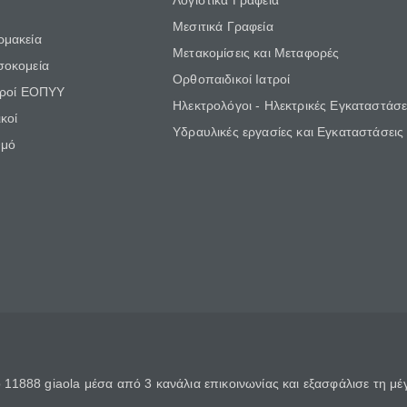
Λογιστικά Γραφεία
Μεσιτικά Γραφεία
ρμακεία
Μετακομίσεις και Μεταφορές
σοκομεία
Ορθοπαιδικοί Ιατροί
τροί ΕΟΠΥΥ
Ηλεκτρολόγοι - Ηλεκτρικές Εγκαταστάσε
κοί
Υδραυλικές εργασίες και Εγκαταστάσεις
θμό
11888 giaola μέσα από 3 κανάλια επικοινωνίας και εξασφάλισε τη μ