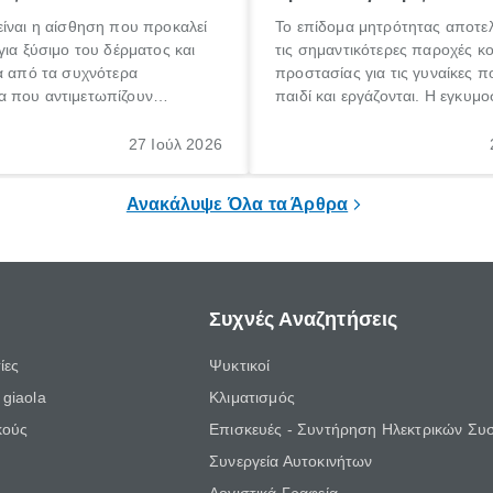
ίναι η αίσθηση που προκαλεί
Το επίδομα μητρότητας αποτελ
για ξύσιμο του δέρματος και
τις σημαντικότερες παροχές κ
α από τα συχνότερα
προστασίας για τις γυναίκες 
 που αντιμετωπίζουν
παιδί και εργάζονται. Η εγκυμο
θε ηλικίας. Πολλοί αναζητούν
γέννηση ενός παιδιού είναι μια 
 για το «κνησμός τι είναι»,
σημαντική περίοδος στη ζωή 
27 Ιούλ 2026
ί να εμφανιστεί ξαφνικά ή να
οικογένειας, η οποία συνοδεύε
α μεγάλο χρονικό διάστημα.
αυξημένες ανάγκες και υποχρε
Ανακάλυψε Όλα τα Άρθρα
Συχνές Αναζητήσεις
ίες
Ψυκτικοί
giaola
Κλιματισμός
κούς
Επισκευές - Συντήρηση Ηλεκτρικών Συ
Συνεργεία Αυτοκινήτων