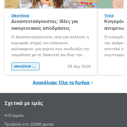
Οικογένεια
Υγεία
Δεκαπενταύγουστος: Ιδέες για
Κνησμός: 
οικογενειακές αποδράσεις
αντιμετωπ
Ο Δεκαπενταύγουστος είναι για πολλούς η
Ο κνησμός ε
κορυφαία στιγμή του ελληνικού
την ανάγκη 
καλοκαιριού: μια γιορτή που συνδυάζει την
αποτελεί έν
παράδοση με τις διακοπές και δίνει την
συμπτώματα
αφορμή για ταξίδια σε κάθε γωνιά της
άνθρωποι κά
03 Αύγ 2026
χώρας. Είτε πρόκειται για λίγες μέρες
οικογένεια & παιδί
πληροφορίες 
ξεγνοιασιάς είτε για μια σύντομη εξόρμηση.
καθώς μπορε
επιμένει για
Ανακάλυψε Όλα τα Άρθρα
Σχετικά με εμάς
Η Εταιρεία
Προβολή στο 11888 giaola