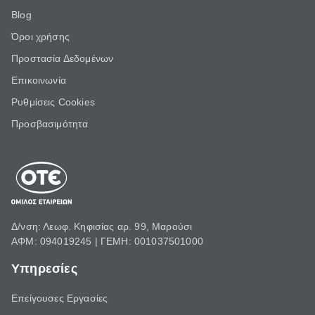
Blog
Όροι χρήσης
Προστασία Δεδομένων
Επικοινωνία
Ρυθμίσεις Cookies
Προσβασιμότητα
Δ/νση: Λεωφ. Κηφισίας αρ. 99, Μαρούσι
ΑΦΜ: 094019245 | ΓΕΜΗ: 001037501000
Υπηρεσίες
Επείγουσες Εργασίες