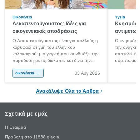
Οικογένεια
Υγεία
Δεκαπενταύγουστος: Ιδέες για
Κνησμός: 
οικογενειακές αποδράσεις
αντιμετωπ
Ο Δεκαπενταύγουστος είναι για πολλούς η
Ο κνησμός ε
κορυφαία στιγμή του ελληνικού
την ανάγκη 
καλοκαιριού: μια γιορτή που συνδυάζει την
αποτελεί έν
παράδοση με τις διακοπές και δίνει την
συμπτώματα
αφορμή για ταξίδια σε κάθε γωνιά της
άνθρωποι κά
03 Αύγ 2026
χώρας. Είτε πρόκειται για λίγες μέρες
οικογένεια & παιδί
πληροφορίες 
ξεγνοιασιάς είτε για μια σύντομη εξόρμηση.
καθώς μπορε
επιμένει για
Ανακάλυψε Όλα τα Άρθρα
Σχετικά με εμάς
Η Εταιρεία
Προβολή στο 11888 giaola