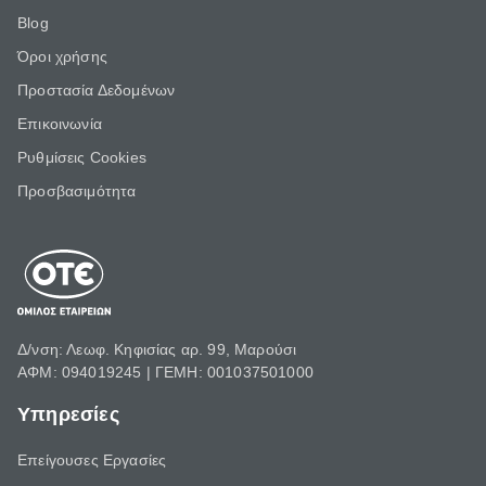
Blog
Όροι χρήσης
Προστασία Δεδομένων
Επικοινωνία
Ρυθμίσεις Cookies
Προσβασιμότητα
Δ/νση: Λεωφ. Κηφισίας αρ. 99, Μαρούσι
ΑΦΜ: 094019245 | ΓΕΜΗ: 001037501000
Υπηρεσίες
Επείγουσες Εργασίες