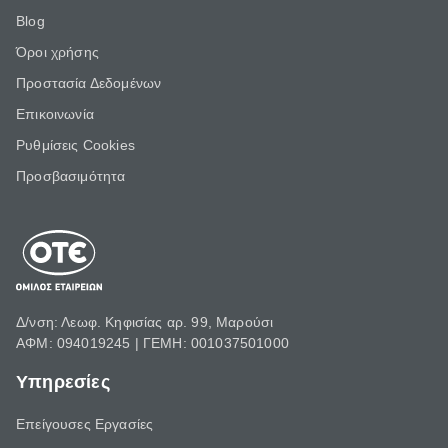
Blog
Όροι χρήσης
Προστασία Δεδομένων
Επικοινωνία
Ρυθμίσεις Cookies
Προσβασιμότητα
Δ/νση: Λεωφ. Κηφισίας αρ. 99, Μαρούσι
ΑΦΜ: 094019245 | ΓΕΜΗ: 001037501000
Υπηρεσίες
Επείγουσες Εργασίες