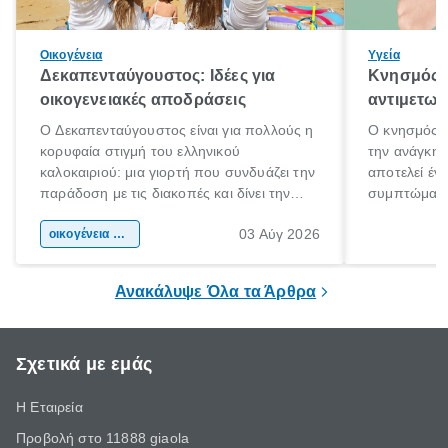
Οικογένεια
Υγεία
Δεκαπενταύγουστος: Ιδέες για
Κνησμός: 
οικογενειακές αποδράσεις
αντιμετωπ
Ο Δεκαπενταύγουστος είναι για πολλούς η
Ο κνησμός ε
κορυφαία στιγμή του ελληνικού
την ανάγκη 
καλοκαιριού: μια γιορτή που συνδυάζει την
αποτελεί έν
παράδοση με τις διακοπές και δίνει την
συμπτώματα
αφορμή για ταξίδια σε κάθε γωνιά της
άνθρωποι κά
03 Αύγ 2026
χώρας. Είτε πρόκειται για λίγες μέρες
οικογένεια & παιδί
πληροφορίες 
ξεγνοιασιάς είτε για μια σύντομη εξόρμηση.
καθώς μπορε
επιμένει για
Ανακάλυψε Όλα τα Άρθρα
Σχετικά με εμάς
Η Εταιρεία
Προβολή στο 11888 giaola