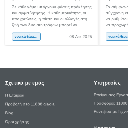
Σε κάθε γάμο υπάρχουν φάσεις πρόκλησης
Το σύμφωνο
και αμφισβήτησης. Η καθημερινότητα, οι
σύγχρονη επ
υποχρεώσεις, η πίεση και οι αλλαγές στη
να ρυθμίσου
ζωή των δύο συντρόφων μπορεί να
να προχωρή
οδηγήσουν σε απόσταση και σύγκρουση.
να υπογράψ
08 Δεκ 2025
Όταν οι διαφωνίες πληθαίνουν και η
νομικά θέματα & συμβουλές
θέλεις απλώ
νομ
επικοινωνία καταρρέει, πολλοί σκέφτονται
δυνατότητες
τη λύση του διαζυγίου.
οδηγός είναι
Σχετικά με εμάς
Υπηρεσίες
Επείγουσες Εργασ
Η Εταιρεία
Προσφορές 11888 
Προβολή στο 11888 giaola
Ραντεβού με Τεχνι
Blog
Όροι χρήσης