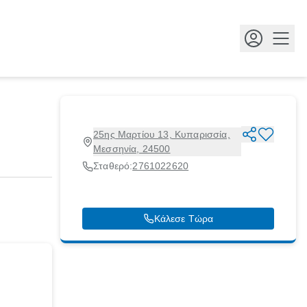
Κουμ
25ης Μαρτίου 13, Κυπαρισσία,
Μεσσηνία, 24500
Σταθερό:
2761022620
Κάλεσε Τώρα