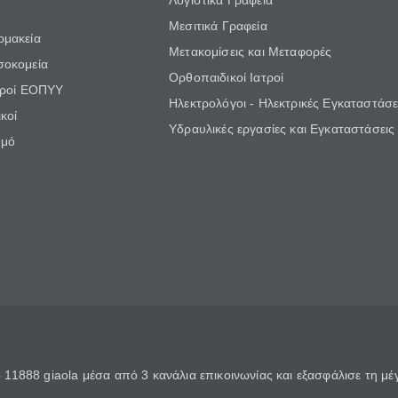
Λογιστικά Γραφεία
Μεσιτικά Γραφεία
ρμακεία
Μετακομίσεις και Μεταφορές
σοκομεία
Ορθοπαιδικοί Ιατροί
τροί ΕΟΠΥΥ
Ηλεκτρολόγοι - Ηλεκτρικές Εγκαταστάσε
κοί
Υδραυλικές εργασίες και Εγκαταστάσεις
θμό
11888 giaola μέσα από 3 κανάλια επικοινωνίας και εξασφάλισε τη μ