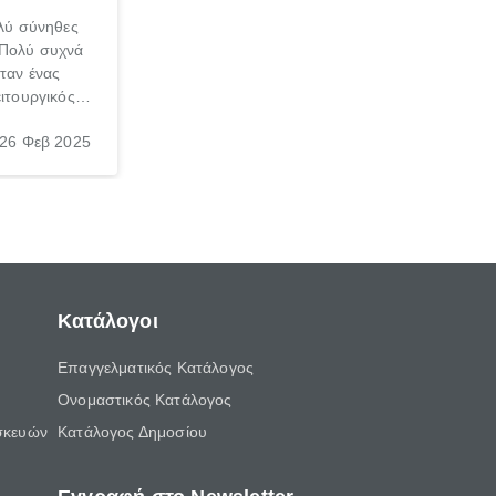
ολύ σύνηθες
 Πολύ συχνά
ταν ένας
ειτουργικός
και για τους
26 Φεβ 2025
ετικό είτε
 έμπειρου
μαντική.
Κατάλογοι
Επαγγελματικός Κατάλογος
Ονομαστικός Κατάλογος
σκευών
Κατάλογος Δημοσίου