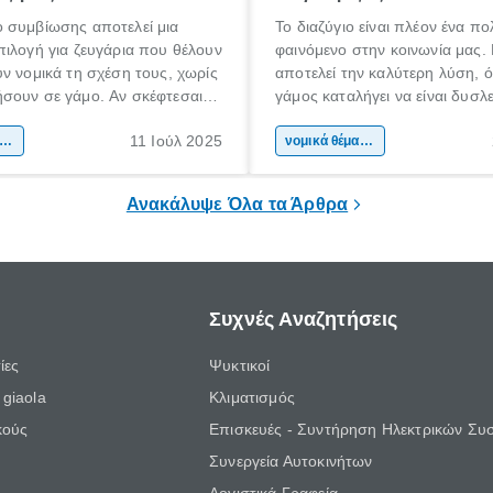
 συμβίωσης αποτελεί μια
Το διαζύγιο είναι πλέον ένα π
ιλογή για ζευγάρια που θέλουν
φαινόμενο στην κοινωνία μας.
ν νομικά τη σχέση τους, χωρίς
αποτελεί την καλύτερη λύση, ό
σουν σε γάμο. Αν σκέφτεσαι
γάμος καταλήγει να είναι δυσλ
εις σύμφωνο συμβίωσης ή
και δυσάρεστος για τον έναν ή 
11 Ιούλ 2025
ς να ενημερωθείς για τις
ικά θέματα & συμβουλές
δύο συζύγους. Είτε είναι συναιν
νομικά θέματα & συμβουλές
 και τις συνέπειές του, αυτός ο
όχι, η επιλογή ενός ικανού και
 για σένα.
δικηγόρο για διαζύγιο είναι ση
Ανακάλυψε Όλα τα Άρθρα
Συχνές Αναζητήσεις
ίες
Ψυκτικοί
giaola
Κλιματισμός
κούς
Επισκευές - Συντήρηση Ηλεκτρικών Συ
Συνεργεία Αυτοκινήτων