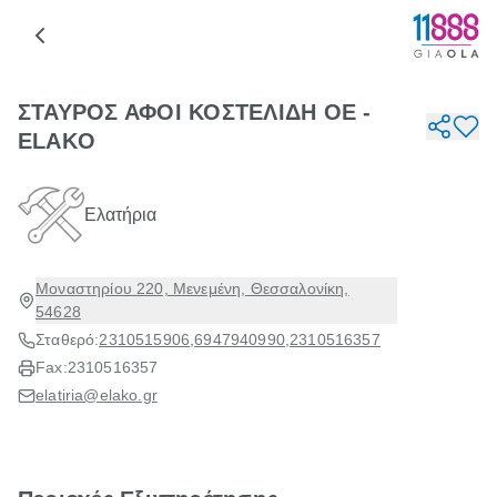
ΣΤΑΥΡΟΣ ΑΦΟΙ ΚΟΣΤΕΛΙΔΗ ΟΕ -
ELAKO
Ελατήρια
Μοναστηρίου 220, Μενεμένη, Θεσσαλονίκη,
54628
Σταθερό:
2310515906
,
6947940990
,
2310516357
Fax:
2310516357
elatiria@elako.gr