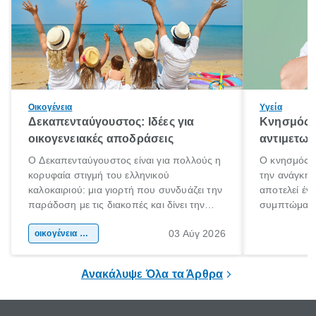
Οικογένεια
Υγεία
Δεκαπενταύγουστος: Ιδέες για
Κνησμός: 
οικογενειακές αποδράσεις
αντιμετωπ
Ο Δεκαπενταύγουστος είναι για πολλούς η
Ο κνησμός ε
κορυφαία στιγμή του ελληνικού
την ανάγκη 
καλοκαιριού: μια γιορτή που συνδυάζει την
αποτελεί έν
παράδοση με τις διακοπές και δίνει την
συμπτώματα
αφορμή για ταξίδια σε κάθε γωνιά της
άνθρωποι κά
03 Αύγ 2026
χώρας. Είτε πρόκειται για λίγες μέρες
οικογένεια & παιδί
πληροφορίες 
ξεγνοιασιάς είτε για μια σύντομη εξόρμηση.
καθώς μπορε
επιμένει για
Ανακάλυψε Όλα τα Άρθρα