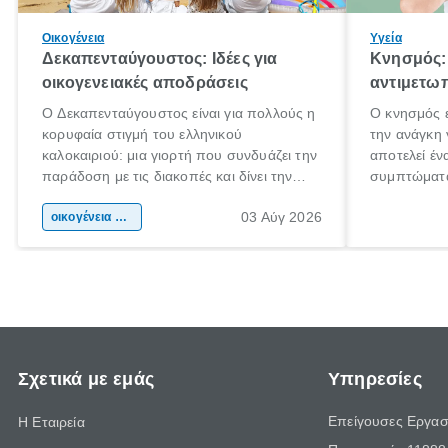
Οικογένεια
Υγεία
Δεκαπενταύγουστος: Ιδέες για
Κνησμός: 
οικογενειακές αποδράσεις
αντιμετωπ
Ο Δεκαπενταύγουστος είναι για πολλούς η
Ο κνησμός ε
κορυφαία στιγμή του ελληνικού
την ανάγκη 
καλοκαιριού: μια γιορτή που συνδυάζει την
αποτελεί έν
παράδοση με τις διακοπές και δίνει την
συμπτώματα
αφορμή για ταξίδια σε κάθε γωνιά της
άνθρωποι κά
03 Αύγ 2026
χώρας. Είτε πρόκειται για λίγες μέρες
οικογένεια & παιδί
πληροφορίες
ξεγνοιασιάς είτε για μια σύντομη εξόρμηση.
καθώς μπορε
επιμένει γι
Σχετικά με εμάς
Υπηρεσίες
Επείγουσες Εργασ
Η Εταιρεία