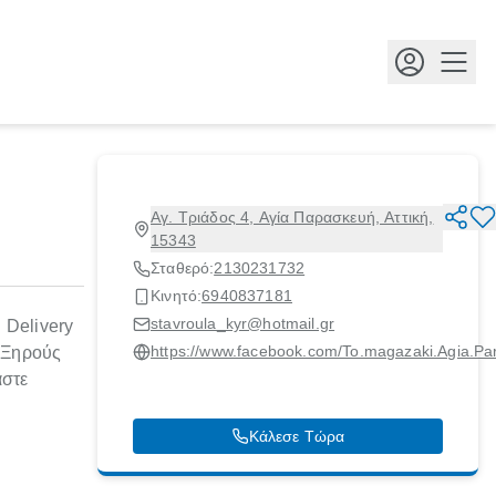
Κουμ
Αγ. Τριάδος 4, Αγία Παρασκευή, Αττική,
15343
Σταθερό:
2130231732
Κινητό:
6940837181
stavroula_kyr@hotmail.gr
 Delivery
https://www.facebook.com/To.magazaki.Agia.Par
, Ξηρούς
αστε
Κάλεσε Τώρα