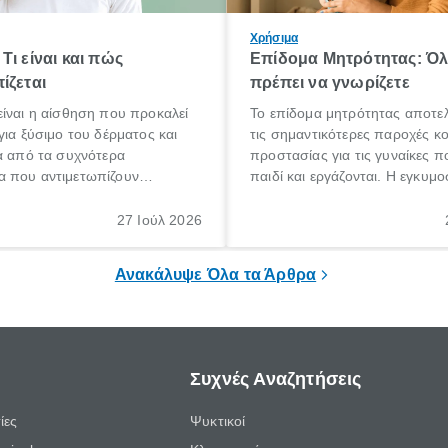
Χρήσιμα
Τι είναι και πώς
Επίδομα Μητρότητας: Ό
ίζεται
πρέπει να γνωρίζετε
ίναι η αίσθηση που προκαλεί
Το επίδομα μητρότητας αποτελ
για ξύσιμο του δέρματος και
τις σημαντικότερες παροχές κ
α από τα συχνότερα
προστασίας για τις γυναίκες 
 που αντιμετωπίζουν
παιδί και εργάζονται. Η εγκυμο
θε ηλικίας. Πολλοί αναζητούν
γέννηση ενός παιδιού είναι μια 
 για το «κνησμός τι είναι»,
σημαντική περίοδος στη ζωή 
27 Ιούλ 2026
ί να εμφανιστεί ξαφνικά ή να
οικογένειας, η οποία συνοδεύε
α μεγάλο χρονικό διάστημα.
αυξημένες ανάγκες και υποχρε
Ανακάλυψε Όλα τα Άρθρα
Συχνές Αναζητήσεις
ίες
Ψυκτικοί