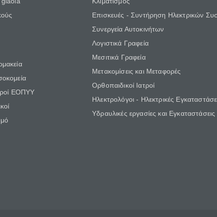
giaola
Κλιματισμός
κούς
Επισκευές - Συντήρηση Ηλεκτρικών Συ
Συνεργεία Αυτοκινήτων
Λογιστικά Γραφεία
Μεσιτικά Γραφεία
ρμακεία
Μετακομίσεις και Μεταφορές
σοκομεία
Ορθοπαιδικοί Ιατροί
τροί ΕΟΠΥΥ
Ηλεκτρολόγοι - Ηλεκτρικές Εγκαταστάσε
κοί
Υδραυλικές εργασίες και Εγκαταστάσεις
θμό