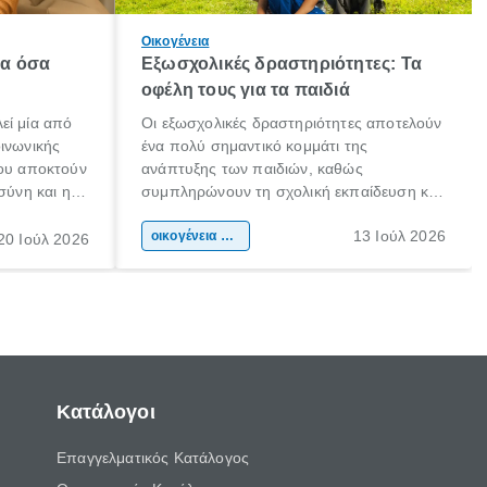
Οικογένεια
λα όσα
Εξωσχολικές δραστηριότητες: Τα
οφέλη τους για τα παιδιά
εί μία από
Οι εξωσχολικές δραστηριότητες αποτελούν
οινωνικής
ένα πολύ σημαντικό κομμάτι της
που αποκτούν
ανάπτυξης των παιδιών, καθώς
σύνη και η
συμπληρώνουν τη σχολική εκπαίδευση και
ιδιαίτερα
συμβάλλουν ουσιαστικά στη διαμόρφωση
13 Ιούλ 2026
κάθε
της προσωπικότητας, της κοινωνικότητας
οικογένεια & παιδί
20 Ιούλ 2026
ται από
και των δεξιοτήτων τους. Δεν είναι απλώς
ώσεις.
ένας τρόπος για να περνάει το παιδί τον
ελεύθερο χρόνο του.
Κατάλογοι
Επαγγελματικός Κατάλογος