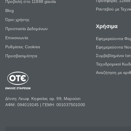
Προσφορές 11888 
Προβολή στο 11888 giaola
Ραντεβού με Τεχνι
Blog
Όροι χρήσης
Χρήσιμα
Προστασία Δεδομένων
Επικοινωνία
Εφημερεύοντα Φα
Ρυθμίσεις Cookies
Εφημερεύοντα Νο
Συμβεβλημένοι Ια
Προσβασιμότητα
Ταχυδρομικοί Κωδι
Αναζήτηση με αρι
Δ/νση: Λεωφ. Κηφισίας αρ. 99, Μαρούσι
ΑΦΜ: 094019245 | ΓΕΜΗ: 001037501000