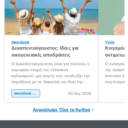
Οικογένεια
Υγεία
Δεκαπενταύγουστος: Ιδέες για
Κνησμός: 
οικογενειακές αποδράσεις
αντιμετωπ
Ο Δεκαπενταύγουστος είναι για πολλούς η
Ο κνησμός ε
κορυφαία στιγμή του ελληνικού
την ανάγκη 
καλοκαιριού: μια γιορτή που συνδυάζει την
αποτελεί έν
παράδοση με τις διακοπές και δίνει την
συμπτώματα
αφορμή για ταξίδια σε κάθε γωνιά της
άνθρωποι κά
03 Αύγ 2026
χώρας. Είτε πρόκειται για λίγες μέρες
οικογένεια & παιδί
πληροφορίες 
ξεγνοιασιάς είτε για μια σύντομη εξόρμηση.
καθώς μπορε
επιμένει για
Ανακάλυψε Όλα τα Άρθρα