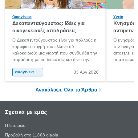
Οικογένεια
Υγεία
Δεκαπενταύγουστος: Ιδέες για
Κνησμός: 
οικογενειακές αποδράσεις
αντιμετωπ
Ο Δεκαπενταύγουστος είναι για πολλούς η
Ο κνησμός ε
κορυφαία στιγμή του ελληνικού
την ανάγκη 
καλοκαιριού: μια γιορτή που συνδυάζει την
αποτελεί έν
παράδοση με τις διακοπές και δίνει την
συμπτώματα
αφορμή για ταξίδια σε κάθε γωνιά της
άνθρωποι κά
03 Αύγ 2026
χώρας. Είτε πρόκειται για λίγες μέρες
οικογένεια & παιδί
πληροφορίες 
ξεγνοιασιάς είτε για μια σύντομη εξόρμηση.
καθώς μπορε
επιμένει για
Ανακάλυψε Όλα τα Άρθρα
Σχετικά με εμάς
Η Εταιρεία
Προβολή στο 11888 giaola