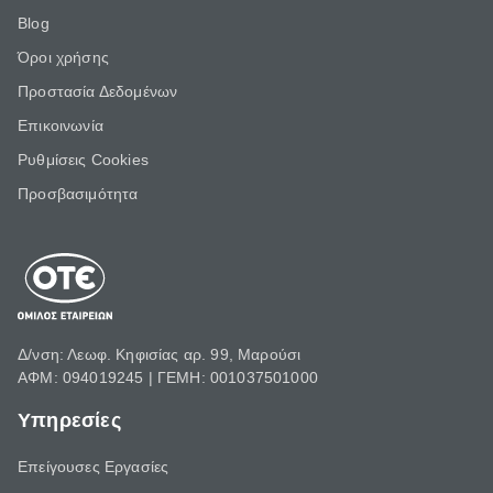
Blog
Όροι χρήσης
Προστασία Δεδομένων
Επικοινωνία
Ρυθμίσεις Cookies
Προσβασιμότητα
Δ/νση: Λεωφ. Κηφισίας αρ. 99, Μαρούσι
ΑΦΜ: 094019245 | ΓΕΜΗ: 001037501000
Υπηρεσίες
Επείγουσες Εργασίες