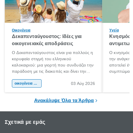
Οικογένεια
Υγεία
Δεκαπενταύγουστος: Ιδέες για
Κνησμός: 
οικογενειακές αποδράσεις
αντιμετωπ
Ο Δεκαπενταύγουστος είναι για πολλούς η
Ο κνησμός ε
κορυφαία στιγμή του ελληνικού
την ανάγκη 
καλοκαιριού: μια γιορτή που συνδυάζει την
αποτελεί έν
παράδοση με τις διακοπές και δίνει την
συμπτώματα
αφορμή για ταξίδια σε κάθε γωνιά της
άνθρωποι κά
03 Αύγ 2026
χώρας. Είτε πρόκειται για λίγες μέρες
οικογένεια & παιδί
πληροφορίες 
ξεγνοιασιάς είτε για μια σύντομη εξόρμηση.
καθώς μπορε
επιμένει για
Ανακάλυψε Όλα τα Άρθρα
Σχετικά με εμάς